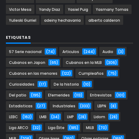
Victor Mesa
Yandy Diaz
Yasiel Puig
Yasmany Tomas
Yulieski Gurriel
adeiny hechavarria
alberto calderon
ETIQUETAS
57 Serie nacional
(74)
Articulos
(244)
Audio
(3)
Cubanos en Japon
(65)
Cubanos en la MLB
(306)
Cubanos en las menores
(122)
Cumpleaños
(75)
Curiosidades
(17)
De la historia
(10)
Del patio
(195)
Efemerides
(113)
Entrevistas
(101)
Estadisticas
(27)
Industriales
(333)
LBPN
(8)
LEBC
(162)
LMB
(34)
LMP
(28)
Lidom
(28)
Liga ARCO
(32)
Liga Élite
(185)
MILB
(70)
MLB
(206)
Otras ligas
(160)
Otras noticias
(169)