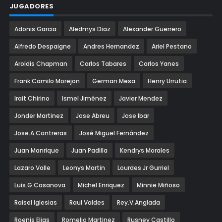
JUGADORES
Adonis Garcia
Aledmys Diaz
Alexander Guerrero
Alfredo Despaigne
Andres Hernandez
Ariel Pestano
Aroldis Chapman
Carlos Tabares
Carlos Yanes
Frank Camilo Morejon
German Mesa
Henry Urrutia
Irait Chirino
Ismel Jiménez
Javier Mendez
Jonder Martinez
Jose Abreu
Jose Ibar
Jose.A.Contreras
José Miguel Fernández
Juan Manrique
Juan Padilla
Kendrys Morales
Lazaro Valle
Leonys Martin
Lourdes Jr Gurriel
Luis.G.Casanova
Michel Enriquez
Minnie Miñoso
Raisel Iglesias
Raul Valdes
Rey.V.Anglada
Roenis Elias
Romelio Martinez
Rusney Castillo