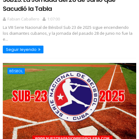
Sacudió la Tabla
Fabian Caballero
1:07:00
La VIII Serie Nacional de Béisbol Sub 23 de 2025 sigue encendiendo
los diamantes cubanos, y la jornada del pasado 28 de junio no fue la
e...
Seguir leyendo
BÉISBOL