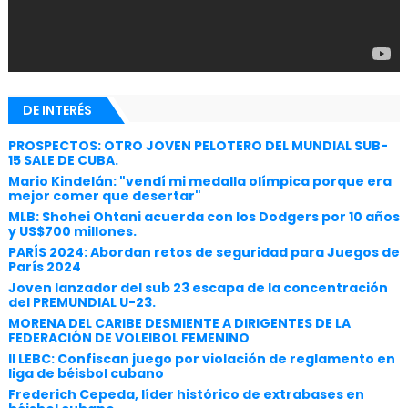
DE INTERÉS
PROSPECTOS: OTRO JOVEN PELOTERO DEL MUNDIAL SUB-
15 SALE DE CUBA.
Mario Kindelán: "vendí mi medalla olímpica porque era
mejor comer que desertar"
MLB: Shohei Ohtani acuerda con los Dodgers por 10 años
y US$700 millones.
PARÍS 2024: Abordan retos de seguridad para Juegos de
París 2024
Joven lanzador del sub 23 escapa de la concentración
del PREMUNDIAL U-23.
MORENA DEL CARIBE DESMIENTE A DIRIGENTES DE LA
FEDERACIÓN DE VOLEIBOL FEMENINO
II LEBC: Confiscan juego por violación de reglamento en
liga de béisbol cubano
Frederich Cepeda, líder histórico de extrabases en