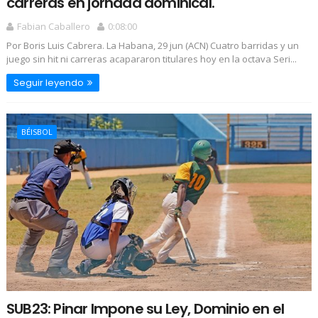
carreras en jornada dominical.
Fabian Caballero
0:08:00
Por Boris Luis Cabrera. La Habana, 29 jun (ACN) Cuatro barridas y un
juego sin hit ni carreras acapararon titulares hoy en la octava Seri...
Seguir leyendo
BÉISBOL
SUB23: Pinar Impone su Ley, Dominio en el