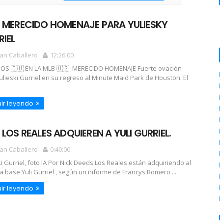
: MERECIDO HOMENAJE PARA YULIESKY
IEL
an Caballero
12:26:00
OS 🇨🇺 EN LA MLB 🇺🇸 MERECIDO HOMENAJE Fuerte ovación
ulieski Gurriel en su regreso al Minute Maid Park de Houston. El
ir leyendo
 LOS REALES ADQUIEREN A YULI GURRIEL.
an Caballero
0:40:00
ki Gurriel, foto IA Por Nick Deeds Los Reales están adquiriendo al
a base Yuli Gurriel , según un informe de Francys Romero ....
ir leyendo