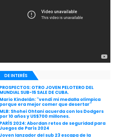
DE INTERÉS
PROSPECTOS: OTRO JOVEN PELOTERO DEL
MUNDIAL SUB-15 SALE DE CUBA.
Mario Kindelán: "vendí mi medalla olímpica
porque era mejor comer que desertar"
MLB: Shohei Ohtani acuerda con los Dodgers
por 10 años y US$700 millones.
PARÍS 2024: Abordan retos de seguridad para
Juegos de París 2024
Joven lanzador del sub 23 escapa de la