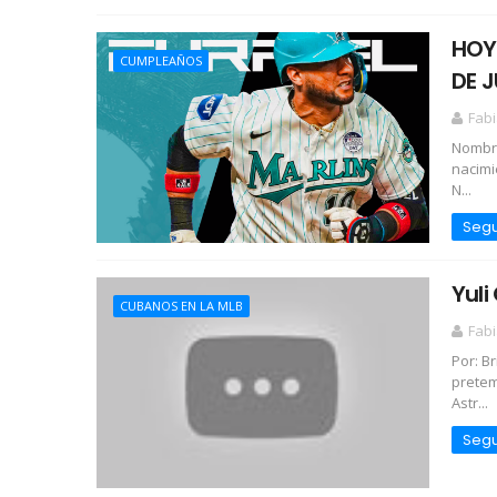
HOY 
CUMPLEAÑOS
DE J
Fabi
Nombre
nacimi
N...
Segu
Yuli
CUBANOS EN LA MLB
Fabi
Por: B
pretem
Astr...
Segu