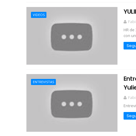
YULI
VIDEOS
Fabi
HR de 3
con un
Segu
Entr
ENTREVISTAS
Yuli
Fabi
Entrev
Segu