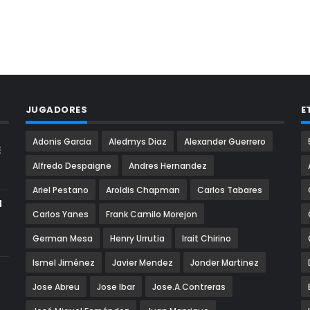
JUGADORES
E
Adonis Garcia
Aledmys Diaz
Alexander Guerrero
E
Alfredo Despaigne
Andres Hernandez
Ariel Pestano
Aroldis Chapman
Carlos Tabares
N
Carlos Yanes
Frank Camilo Morejon
German Mesa
Henry Urrutia
Irait Chirino
Ismel Jiménez
Javier Mendez
Jonder Martinez
Jose Abreu
Jose Ibar
Jose.A.Contreras