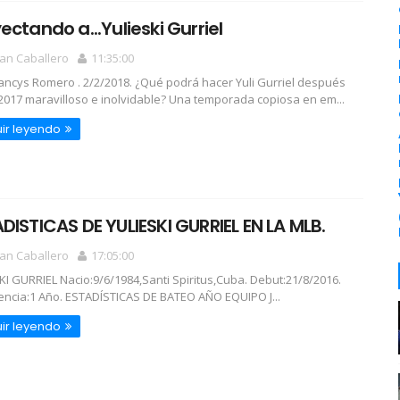
ectando a...Yulieski Gurriel
an Caballero
11:35:00
rancys Romero . 2/2/2018. ¿Qué podrá hacer Yuli Gurriel después
2017 maravilloso e inolvidable? Una temporada copiosa en em...
ir leyendo
DISTICAS DE YULIESKI GURRIEL EN LA MLB.
an Caballero
17:05:00
KI GURRIEL Nacio:9/6/1984,Santi Spiritus,Cuba. Debut:21/8/2016.
encia:1 Año. ESTADÍSTICAS DE BATEO AÑO EQUIPO J...
ir leyendo