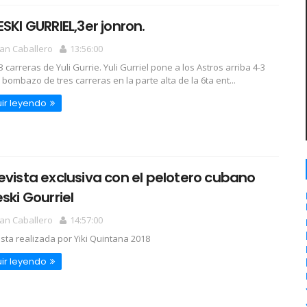
ESKI GURRIEL,3er jonron.
an Caballero
13:56:00
 carreras de Yuli Gurrie. Yuli Gurriel pone a los Astros arriba 4-3
 bombazo de tres carreras en la parte alta de la 6ta ent...
ir leyendo
evista exclusiva con el pelotero cubano
eski Gourriel
an Caballero
14:57:00
ista realizada por Yiki Quintana 2018
ir leyendo