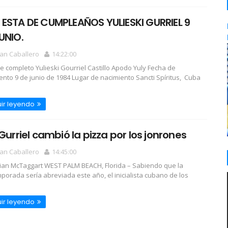
ESTA DE CUMPLEAÑOS YULIESKI GURRIEL 9
UNIO.
an Caballero
14:22:00
 completo Yulieski Gourriel Castillo Apodo Yuly Fecha de
ento 9 de junio de 1984 Lugar de nacimiento Sancti Spíritus, Cuba
ir leyendo
 Gurriel cambió la pizza por los jonrones
an Caballero
14:45:00
rian McTaggart WEST PALM BEACH, Florida – Sabiendo que la
porada sería abreviada este año, el inicialista cubano de los
ir leyendo