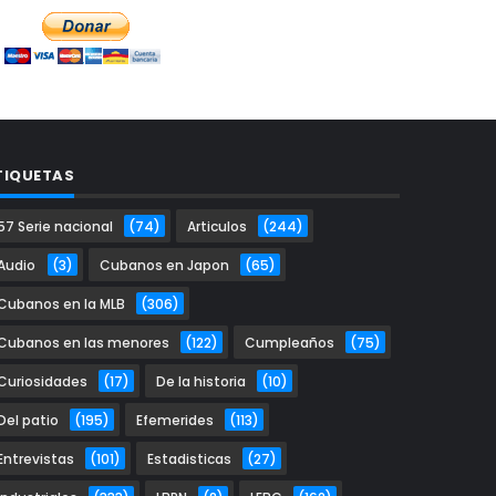
TIQUETAS
57 Serie nacional
(74)
Articulos
(244)
Audio
(3)
Cubanos en Japon
(65)
Cubanos en la MLB
(306)
Cubanos en las menores
(122)
Cumpleaños
(75)
Curiosidades
(17)
De la historia
(10)
Del patio
(195)
Efemerides
(113)
Entrevistas
(101)
Estadisticas
(27)