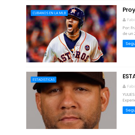
Proy
CUBANOS EN LA MLB
Fabi
Por: F
de un 
Segu
ESTA
ESTADISTICAS
Fabi
YULIES
Experi
Segu