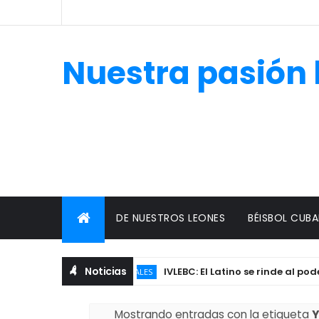
Nuestra pasión 
DE NUESTROS LEONES
BÉISBOL CUB
Noticias
IVLEBC: El Latino se rinde al poder azul
INDUSTRIALES
Mostrando entradas con la etiqueta
Y