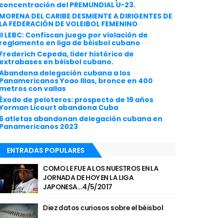
concentración del PREMUNDIAL U-23.
MORENA DEL CARIBE DESMIENTE A DIRIGENTES DE
LA FEDERACIÓN DE VOLEIBOL FEMENINO
II LEBC: Confiscan juego por violación de
reglamento en liga de béisbol cubano
Frederich Cepeda, líder histórico de
extrabases en béisbol cubano.
Abandona delegación cubana a los
Panamericanos Yoao Illas, bronce en 400
metros con vallas
Éxodo de peloteros: prospecto de 19 años
Yorman Licourt abandona Cuba
6 atletas abandonan delegación cubana en
Panamericanos 2023
ENTRADAS POPULARES
COMO LE FUE A LOS NUESTROS EN LA
JORNADA DE HOY EN LA LIGA
JAPONESA...4/5/2017
Diez datos curiosos sobre el béisbol