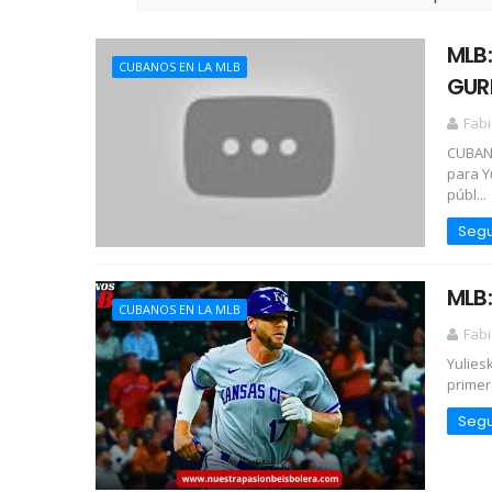
MLB
CUBANOS EN LA MLB
GURR
Fabi
CUBAN
para Y
públ...
Segu
MLB:
CUBANOS EN LA MLB
Fabi
Yulies
primer
Segu