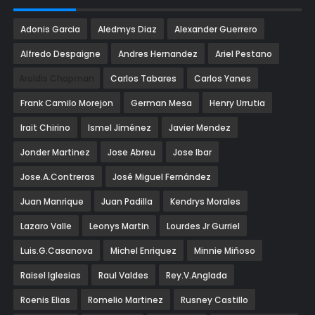
Adonis Garcia
Aledmys Diaz
Alexander Guerrero
Alfredo Despaigne
Andres Hernandez
Ariel Pestano
Aroldis Chapman
Carlos Tabares
Carlos Yanes
Frank Camilo Morejon
German Mesa
Henry Urrutia
Irait Chirino
Ismel Jiménez
Javier Mendez
Jonder Martinez
Jose Abreu
Jose Ibar
Jose.A.Contreras
José Miguel Fernández
Juan Manrique
Juan Padilla
Kendrys Morales
Lazaro Valle
Leonys Martin
Lourdes Jr Gurriel
Luis.G.Casanova
Michel Enriquez
Minnie Miñoso
Raisel Iglesias
Raul Valdes
Rey.V.Anglada
Roenis Elias
Romelio Martinez
Rusney Castillo