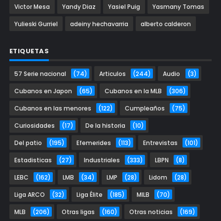
Victor Mesa
Yandy Diaz
Yasiel Puig
Yasmany Tomas
Yulieski Gurriel
adeiny hechavarria
alberto calderon
ETIQUETAS
57 Serie nacional
(74)
Articulos
(244)
Audio
(3)
Cubanos en Japon
(65)
Cubanos en la MLB
(306)
Cubanos en las menores
(122)
Cumpleaños
(75)
Curiosidades
(17)
De la historia
(10)
Del patio
(195)
Efemerides
(113)
Entrevistas
(101)
Estadisticas
(27)
Industriales
(333)
LBPN
(8)
LEBC
(162)
LMB
(34)
LMP
(28)
Lidom
(28)
Liga ARCO
(32)
Liga Élite
(185)
MILB
(70)
MLB
(206)
Otras ligas
(160)
Otras noticias
(169)