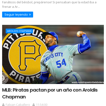
Fanáticos del béisbol, prepárense! Si pensaban que la edad iba a
frenar a Ar...
Seguir leyendo
AROLDIS CHAPMAN
MLB: Piratas pactan por un año con Aroldis
Chapman
Fabian Caballero
11:54:00