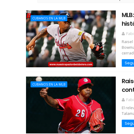
MLB:
CUBANOS EN LA MLB
hist
Fabi
Raisel
Bowman
cerrado
Segu
Rais
CUBANOS EN LA MLB
cont
Fabi
El rel
Talaman
Segu