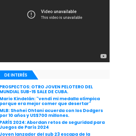
DE INTERÉS
PROSPECTOS: OTRO JOVEN PELOTERO DEL
MUNDIAL SUB-15 SALE DE CUBA.
Mario Kindelán: "vendí mi medalla olímpica
porque era mejor comer que desertar"
MLB: Shohei Ohtani acuerda con los Dodgers
por 10 años y US$700 millones.
PARÍS 2024: Abordan retos de seguridad para
Juegos de París 2024
Joven lanzador del sub 23 escapa de la