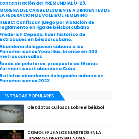
concentración del PREMUNDIAL U-23.
MORENA DEL CARIBE DESMIENTE A DIRIGENTES DE
LA FEDERACIÓN DE VOLEIBOL FEMENINO
II LEBC: Confiscan juego por violación de
reglamento en liga de béisbol cubano
Frederich Cepeda, líder histórico de
extrabases en béisbol cubano.
Abandona delegación cubana a los
Panamericanos Yoao Illas, bronce en 400
metros con vallas
Éxodo de peloteros: prospecto de 19 años
Yorman Licourt abandona Cuba
6 atletas abandonan delegación cubana en
Panamericanos 2023
ENTRADAS POPULARES
Diez datos curiosos sobre el béisbol
COMO LE FUE A LOS NUESTROS EN LA
JORNADA DE HOY EN LA LIGA