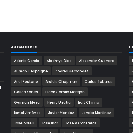
JUGADORES
E
Adonis Garcia
Aledmys Diaz
Alexander Guerrero
E
Alfredo Despaigne
Andres Hernandez
Ariel Pestano
Aroldis Chapman
Carlos Tabares
N
Carlos Yanes
Frank Camilo Morejon
German Mesa
Henry Urrutia
Irait Chirino
Ismel Jiménez
Javier Mendez
Jonder Martinez
Jose Abreu
Jose Ibar
Jose.A.Contreras