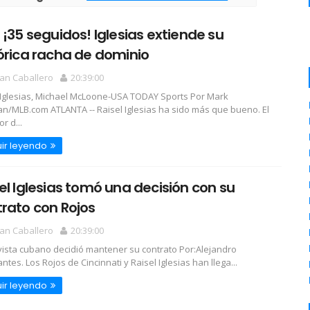
 ¡35 seguidos! Iglesias extiende su
órica racha de dominio
an Caballero
20:39:00
 Iglesias, Michael McLoone-USA TODAY Sports Por Mark
/MLB.com ATLANTA -- Raisel Iglesias ha sido más que bueno. El
r d...
ir leyendo
el Iglesias tomó una decisión con su
rato con Rojos
an Caballero
20:39:00
evista cubano decidió mantener su contrato Por:Alejandro
tes. Los Rojos de Cincinnati y Raisel Iglesias han llega...
ir leyendo