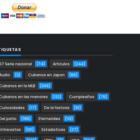
TIQUETAS
57 Serie nacional
(74)
Articulos
(244)
Audio
(3)
Cubanos en Japon
(65)
Cubanos en la MLB
(306)
Cubanos en las menores
(122)
Cumpleaños
(75)
Curiosidades
(17)
De la historia
(10)
Del patio
(195)
Efemerides
(113)
Entrevistas
(101)
Estadisticas
(27)