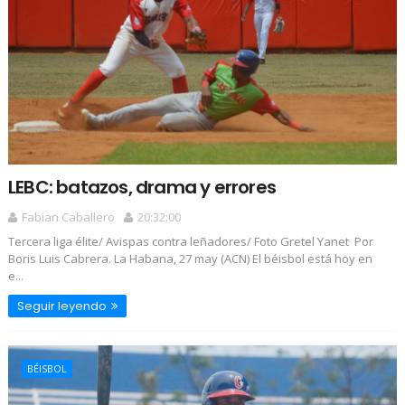
LEBC: batazos, drama y errores
Fabian Caballero
20:32:00
Tercera liga élite/ Avispas contra leñadores/ Foto Gretel Yanet Por
Boris Luis Cabrera. La Habana, 27 may (ACN) El béisbol está hoy en
e...
Seguir leyendo
BÉISBOL