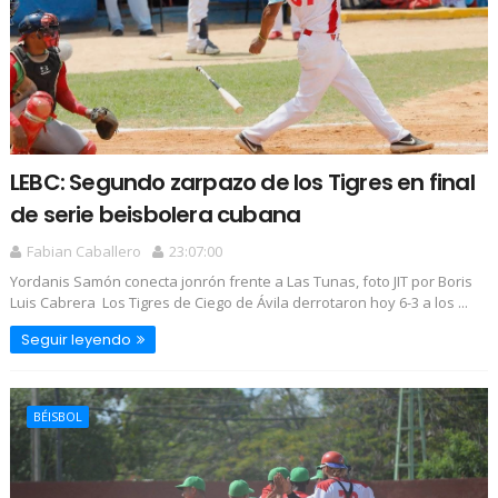
LEBC: Segundo zarpazo de los Tigres en final
de serie beisbolera cubana
Fabian Caballero
23:07:00
Yordanis Samón conecta jonrón frente a Las Tunas, foto JIT por Boris
Luis Cabrera Los Tigres de Ciego de Ávila derrotaron hoy 6-3 a los ...
Seguir leyendo
BÉISBOL