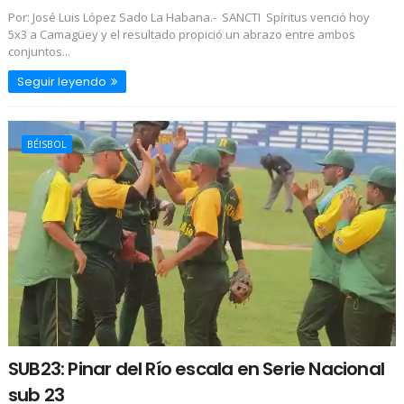
Por: José Luis López Sado La Habana.- SANCTI Spíritus venció hoy
5x3 a Camagüey y el resultado propició un abrazo entre ambos
conjuntos...
Seguir leyendo
BÉISBOL
SUB23: Pinar del Río escala en Serie Nacional
sub 23