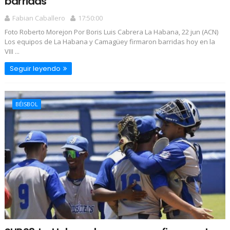
barridas
Fabian Caballero
17:50:00
Foto Roberto Morejon Por Boris Luis Cabrera La Habana, 22 jun (ACN)
Los equipos de La Habana y Camagüey firmaron barridas hoy en la
VIII ...
Seguir leyendo
BÉISBOL