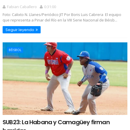
Fabian Caballero
0:31:00
Foto: Calixto N. Llanes/Periódico JIT Por Boris Luis Cabrera El equipo
que representa a Pinar del Río en la VIII Serie Nacional de Béisb...
Seguir leyendo
BÉISBOL
SUB23: La Habana y Camagüey firman