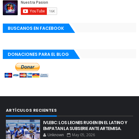
BUSCANOS EN FACEBOOK
DONACIONES PARA EL BLOG
ARTÍCULOS RECIENTES
IVLEBC: LOS LEONES RUGEN EN EL LATINO Y
EMPATAN LA SUBSERIE ANTE ARTEMISA.
Unknown
May 05, 2026