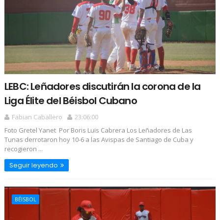
LEBC: Leñadores discutirán la corona de la
Liga Élite del Béisbol Cubano
Fabian Caballero
23:06:00
Foto Gretel Yanet Por Boris Luis Cabrera Los Leñadores de Las
Tunas derrotaron hoy 10-6 a las Avispas de Santiago de Cuba y
recogieron ...
Seguir leyendo
BÉISBOL