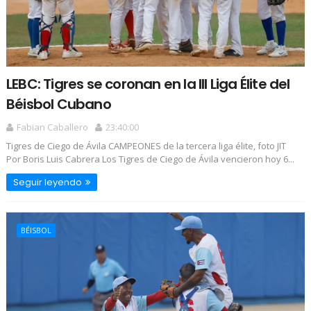
LEBC: Tigres se coronan en la III Liga Élite del
Béisbol Cubano
Fabian Caballero
23:40:00
Tigres de Ciego de Ávila CAMPEONES de la tercera liga élite, foto JIT
Por Boris Luis Cabrera Los Tigres de Ciego de Ávila vencieron hoy 6...
Seguir leyendo
BÉISBOL