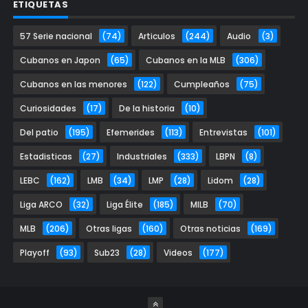
ETIQUETAS
57 Serie nacional
(74)
Articulos
(244)
Audio
(3)
Cubanos en Japon
(65)
Cubanos en la MLB
(306)
Cubanos en las menores
(122)
Cumpleaños
(75)
Curiosidades
(17)
De la historia
(10)
Del patio
(195)
Efemerides
(113)
Entrevistas
(101)
Estadisticas
(27)
Industriales
(333)
LBPN
(8)
LEBC
(162)
LMB
(34)
LMP
(28)
Lidom
(28)
Liga ARCO
(32)
Liga Élite
(185)
MILB
(70)
MLB
(206)
Otras ligas
(160)
Otras noticias
(169)
Playoff
(93)
Sub23
(28)
Videos
(177)