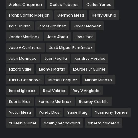
Aroldis Chapman
Carlos Tabares
Carlos Yanes
Frank Camilo Morejon
German Mesa
Henry Urrutia
Irait Chirino
Ismel Jiménez
Javier Mendez
Jonder Martinez
Jose Abreu
Jose Ibar
Jose.A.Contreras
José Miguel Fernández
Juan Manrique
Juan Padilla
Kendrys Morales
Lazaro Valle
Leonys Martin
Lourdes Jr Gurriel
Luis.G.Casanova
Michel Enriquez
Minnie Miñoso
Raisel Iglesias
Raul Valdes
Rey.V.Anglada
Roenis Elias
Romelio Martinez
Rusney Castillo
Victor Mesa
Yandy Diaz
Yasiel Puig
Yasmany Tomas
Yulieski Gurriel
adeiny hechavarria
alberto calderon