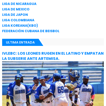
LIGA DE NICARAGUA
LIGA DE MEXICO
LIGA DE JAPON
LIGA COLOMBIANA
LIGA KOREANA(KBO)
FEDERACIÓN CUBANA DE BEISBOL
ULTIMA ENTRADA
IVLEBC: LOS LEONES RUGEN EN EL LATINO Y EMPATAN
LA SUBSERIE ANTE ARTEMISA.