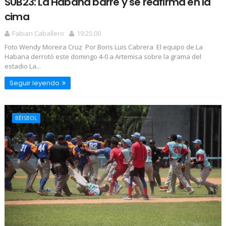
SUB23: La Habana barre y se reafirma en la
cima
Fabian Caballero
19:25:00
Foto Wendy Moreira Cruz Por Boris Luis Cabrera El equipo de La
Habana derrotó este domingo 4-0 a Artemisa sobre la grama del
estadio La...
Seguir leyendo
BÉISBOL