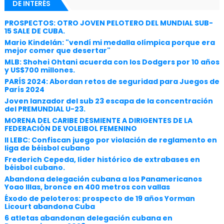
DE INTERÉS
PROSPECTOS: OTRO JOVEN PELOTERO DEL MUNDIAL SUB-
15 SALE DE CUBA.
Mario Kindelán: "vendí mi medalla olímpica porque era
mejor comer que desertar"
MLB: Shohei Ohtani acuerda con los Dodgers por 10 años
y US$700 millones.
PARÍS 2024: Abordan retos de seguridad para Juegos de
París 2024
Joven lanzador del sub 23 escapa de la concentración
del PREMUNDIAL U-23.
MORENA DEL CARIBE DESMIENTE A DIRIGENTES DE LA
FEDERACIÓN DE VOLEIBOL FEMENINO
II LEBC: Confiscan juego por violación de reglamento en
liga de béisbol cubano
Frederich Cepeda, líder histórico de extrabases en
béisbol cubano.
Abandona delegación cubana a los Panamericanos
Yoao Illas, bronce en 400 metros con vallas
Éxodo de peloteros: prospecto de 19 años Yorman
Licourt abandona Cuba
6 atletas abandonan delegación cubana en