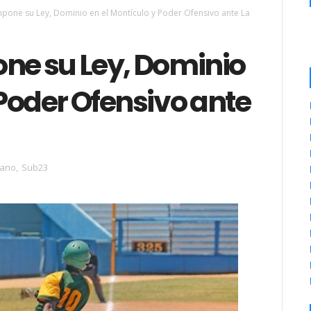
mpone su Ley, Dominio en el Montículo y Poder Ofensivo ante La
one su Ley, Dominio
 Poder Ofensivo ante
bano
,
Sub23