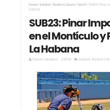
Home
/
béisbol
/
Beisbol Cubano
/
Sub23
/
SUB23: Pinar I
Habana
SUB23: Pinar Imp
en el Montículo y
La Habana
Fabian Caballero
2:00:00
béisbol
,
Beisbol Cu