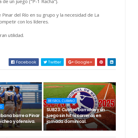
ora de un juego ("P-1 Racha").
 Pinar del Río en su grupo y la necesidad de La
mpetir con los líderes.
n utilidad.
Facebook
Twitter
Google+
BEISBOL CUBANO
NO
SUB23: Cuatro barridas y un
abana barre a Pinar
juego sin hit ni carreras en
picheo y ofensiva.
jornada dominical.