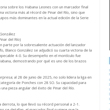
ctoria sobre los Habana Leones con un marcador final
na victoria más al récord de Pinar del Río, sino que
ipos más dominantes en la actual edición de la Serie
 González
inar del Río)
an parte por la sobresaliente actuación del lanzador
o, Blanco González se adjudicó su cuarta victoria de la
mpecable 4-0. Su desempeño en el montículo fue
 Habana, demostrando por qué es uno de los brazos
presa; al 28 de junio de 2025, no solo lidera la liga en
categoría de Ponches con 28 SO. Su capacidad para
 una pieza angular del éxito de Pinar del Río.
 derrota, lo que llevó su récord personal a 2-1.
no se detallan, el marcador final sugiere que la