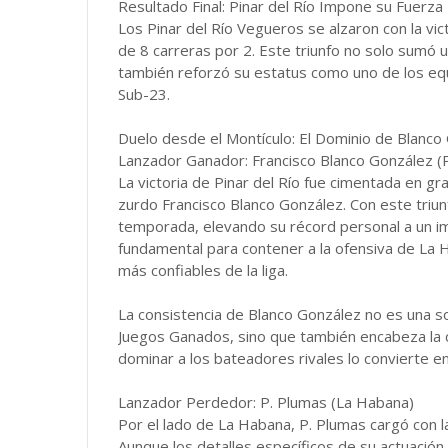
Resultado Final: Pinar del Río Impone su Fuerza
Los Pinar del Río Vegueros se alzaron con la vi
de 8 carreras por 2. Este triunfo no solo sumó u
también reforzó su estatus como uno de los equ
Sub-23.
Duelo desde el Montículo: El Dominio de Blanco
Lanzador Ganador: Francisco Blanco González (P
La victoria de Pinar del Río fue cimentada en gr
zurdo Francisco Blanco González. Con este triunf
temporada, elevando su récord personal a un i
fundamental para contener a la ofensiva de La
más confiables de la liga.
La consistencia de Blanco González no es una sor
Juegos Ganados, sino que también encabeza la 
dominar a los bateadores rivales lo convierte en
Lanzador Perdedor: P. Plumas (La Habana)
Por el lado de La Habana, P. Plumas cargó con la
Aunque los detalles específicos de su actuación 