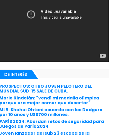
DE INTERÉS
PROSPECTOS: OTRO JOVEN PELOTERO DEL
MUNDIAL SUB-15 SALE DE CUBA.
Mario Kindelán: "vendí mi medalla olímpica
porque era mejor comer que desertar"
MLB: Shohei Ohtani acuerda con los Dodgers
por 10 años y US$700 millones.
PARÍS 2024: Abordan retos de seguridad para
Juegos de París 2024
Joven lanzador del sub 23 escapa de la