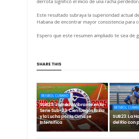
derrota significó el inicio de una racha perded
Este resultado subraya la superioridad actual de
Habana de encontrar mayor consistencia para co
Espero que este resumen ampliado te sea de gra
SHARE THIS
BEISBOL CUBANO
SUB23: Jornada Vibrante en la
BEISBOL CUBA
Serie Sub-23: Cienfuegos Brilla
y la Lucha por la Cima se
SUB23: La H
Intensifica
del Río con 