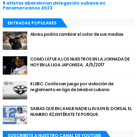
6 atletas abandonan delegación cubana en
Panamericanos 2023
ENTRADAS POPULARES
Abreu podría cambiar el color de sus medias
COMO LE FUE A LOS NUESTROS EN LA JORNADA DE
HOY EN LA LIGA JAPONESA...4/5/2017
II LEBC: Confiscan juego por violación de
reglamento en liga de béisbol cubano
SABIAS QUE EN LA MLB NADIE LLEVA EN EL DORSAL EL
NUMERO 42,ENTÉRATE TE PORQUE.
SUSCRIBETE A NUESTRO CANAL DE YOUTUBE