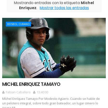
Mostrando entradas con la etiqueta
Michel
Enriquez
.
Mostrar todas las entradas
BEISBOL CUBANO
MICHEL ENRIQUEZ TAMAYO
Fabian Caballero
13:40:00
Míchel Enríquez Tamayo Por Modesto Agüero. Cuando se hable de
un pelotero integral, sobre todo gran bateador, un lugar cimero lo
ocupa Mi...