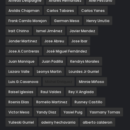
Alfredo Despaigne
Andres Hernandez
Ariel Pestano
Aroldis Chapman
Carlos Tabares
Carlos Yanes
Frank Camilo Morejon
German Mesa
Henry Urrutia
Irait Chirino
Ismel Jiménez
Javier Mendez
Jonder Martinez
Jose Abreu
Jose Ibar
Jose.A.Contreras
José Miguel Fernández
Juan Manrique
Juan Padilla
Kendrys Morales
Lazaro Valle
Leonys Martin
Lourdes Jr Gurriel
Luis.G.Casanova
Michel Enriquez
Minnie Miñoso
Raisel Iglesias
Raul Valdes
Rey.V.Anglada
Roenis Elias
Romelio Martinez
Rusney Castillo
Victor Mesa
Yandy Diaz
Yasiel Puig
Yasmany Tomas
Yulieski Gurriel
adeiny hechavarria
alberto calderon