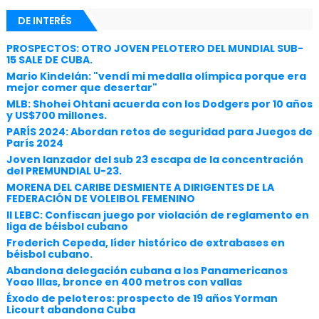
DE INTERÉS
PROSPECTOS: OTRO JOVEN PELOTERO DEL MUNDIAL SUB-
15 SALE DE CUBA.
Mario Kindelán: "vendí mi medalla olímpica porque era
mejor comer que desertar"
MLB: Shohei Ohtani acuerda con los Dodgers por 10 años
y US$700 millones.
PARÍS 2024: Abordan retos de seguridad para Juegos de
París 2024
Joven lanzador del sub 23 escapa de la concentración
del PREMUNDIAL U-23.
MORENA DEL CARIBE DESMIENTE A DIRIGENTES DE LA
FEDERACIÓN DE VOLEIBOL FEMENINO
II LEBC: Confiscan juego por violación de reglamento en
liga de béisbol cubano
Frederich Cepeda, líder histórico de extrabases en
béisbol cubano.
Abandona delegación cubana a los Panamericanos
Yoao Illas, bronce en 400 metros con vallas
Éxodo de peloteros: prospecto de 19 años Yorman
Licourt abandona Cuba