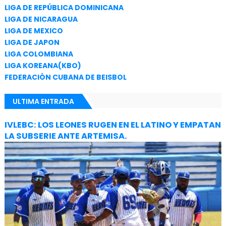
LIGA DE REPÚBLICA DOMINICANA
LIGA DE NICARAGUA
LIGA DE MEXICO
LIGA DE JAPON
LIGA COLOMBIANA
LIGA KOREANA(KBO)
FEDERACIÓN CUBANA DE BEISBOL
ULTIMA ENTRADA
IVLEBC: LOS LEONES RUGEN EN EL LATINO Y EMPATAN
LA SUBSERIE ANTE ARTEMISA.