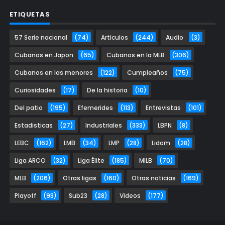
ETIQUETAS
57 Serie nacional
(74)
Articulos
(244)
Audio
(3)
Cubanos en Japon
(65)
Cubanos en la MLB
(306)
Cubanos en las menores
(122)
Cumpleaños
(75)
Curiosidades
(17)
De la historia
(10)
Del patio
(195)
Efemerides
(113)
Entrevistas
(101)
Estadisticas
(27)
Industriales
(333)
LBPN
(8)
LEBC
(162)
LMB
(34)
LMP
(28)
Lidom
(28)
Liga ARCO
(32)
Liga Élite
(185)
MILB
(70)
MLB
(206)
Otras ligas
(160)
Otras noticias
(169)
Playoff
(93)
Sub23
(28)
Videos
(177)