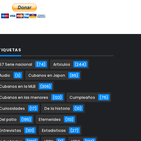
TIQUETAS
57 Serie nacional
(74)
Articulos
(244)
Audio
(3)
Cubanos en Japon
(65)
Cubanos en la MLB
(306)
Cubanos en las menores
(122)
Cumpleaños
(75)
Curiosidades
(17)
De la historia
(10)
Del patio
(195)
Efemerides
(113)
Entrevistas
(101)
Estadisticas
(27)