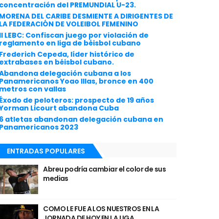
concentración del PREMUNDIAL U-23.
MORENA DEL CARIBE DESMIENTE A DIRIGENTES DE
LA FEDERACIÓN DE VOLEIBOL FEMENINO
II LEBC: Confiscan juego por violación de
reglamento en liga de béisbol cubano
Frederich Cepeda, líder histórico de
extrabases en béisbol cubano.
Abandona delegación cubana a los
Panamericanos Yoao Illas, bronce en 400
metros con vallas
Éxodo de peloteros: prospecto de 19 años
Yorman Licourt abandona Cuba
6 atletas abandonan delegación cubana en
Panamericanos 2023
ENTRADAS POPULARES
Abreu podría cambiar el color de sus
medias
COMO LE FUE A LOS NUESTROS EN LA
JORNADA DE HOY EN LA LIGA