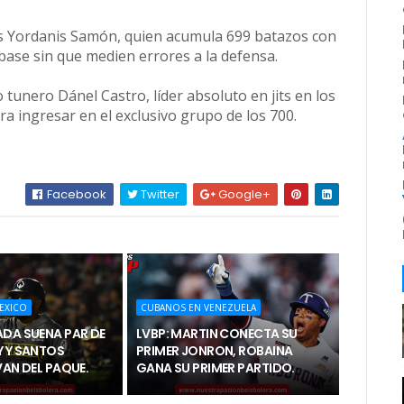
es Yordanis Samón, quien acumula 699 batazos con
ase sin que medien errores a la defensa.
 tunero Dánel Castro, líder absoluto en jits en los
a ingresar en el exclusivo grupo de los 700.
Facebook
Twitter
Google+
EXICO
CUBANOS EN VENEZUELA
ADA SUENA PAR DE
LVBP: MARTIN CONECTA SU
Y Y SANTOS
PRIMER JONRON, ROBAINA
VAN DEL PAQUE.
GANA SU PRIMER PARTIDO.