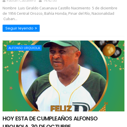
Fabian Caballero
14:42:00
Nombre Luis Giraldo Casanava Castillo Nacimiento 5 de diciembre
de 1956 Central Orozco, Bahía Honda, Pinar del Río, Nacionalidad
Cuban...
Seguir leyendo
ALFONSO URQUIOLA
HOY ESTA DE CUMPLEAÑOS ALFONSO
URQUIOLA, 30 DE OCTUBRE.