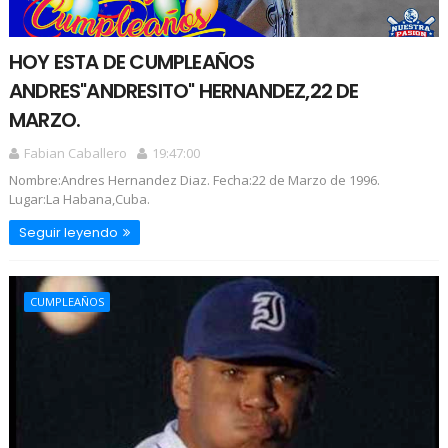
HOY ESTA DE CUMPLEAÑOS
ANDRES"ANDRESITO" HERNANDEZ,22 DE
MARZO.
Fabian Caballero
19:47:00
Nombre:Andres Hernandez Diaz. Fecha:22 de Marzo de 1996.
Lugar:La Habana,Cuba.
Seguir leyendo
CUMPLEAÑOS