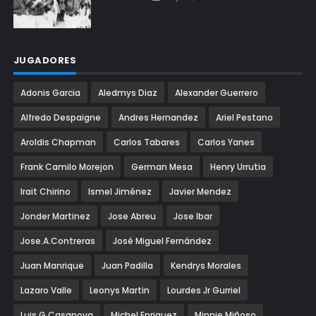
JUGADORES
Adonis Garcia
Aledmys Diaz
Alexander Guerrero
Alfredo Despaigne
Andres Hernandez
Ariel Pestano
Aroldis Chapman
Carlos Tabares
Carlos Yanes
Frank Camilo Morejon
German Mesa
Henry Urrutia
Irait Chirino
Ismel Jiménez
Javier Mendez
Jonder Martinez
Jose Abreu
Jose Ibar
Jose.A.Contreras
José Miguel Fernández
Juan Manrique
Juan Padilla
Kendrys Morales
Lazaro Valle
Leonys Martin
Lourdes Jr Gurriel
Luis.G.Casanova
Michel Enriquez
Minnie Miñoso