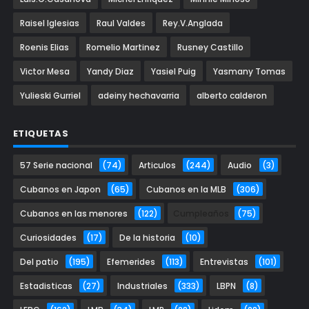
Raisel Iglesias
Raul Valdes
Rey.V.Anglada
Roenis Elias
Romelio Martinez
Rusney Castillo
Victor Mesa
Yandy Diaz
Yasiel Puig
Yasmany Tomas
Yulieski Gurriel
adeiny hechavarria
alberto calderon
ETIQUETAS
57 Serie nacional
(74)
Articulos
(244)
Audio
(3)
Cubanos en Japon
(65)
Cubanos en la MLB
(306)
Cubanos en las menores
(122)
Cumpleaños
(75)
Curiosidades
(17)
De la historia
(10)
Del patio
(195)
Efemerides
(113)
Entrevistas
(101)
Estadisticas
(27)
Industriales
(333)
LBPN
(8)