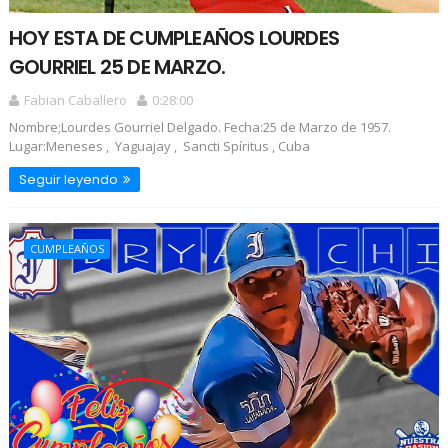
HOY ESTA DE CUMPLEAÑOS LOURDES
GOURRIEL 25 DE MARZO.
Fabian Caballero
0:28:00
Nombre;Lourdes Gourriel Delgado. Fecha:25 de Marzo de 1957.
Lugar:Meneses , Yaguajay , Sancti Spíritus , Cuba
Seguir leyendo
CUMPLEAÑOS