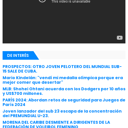
DE INTERÉS
PROSPECTOS: OTRO JOVEN PELOTERO DEL MUNDIAL SUB-
15 SALE DE CUBA.
Mario Kindelán: "vendí mi medalla olímpica porque era
mejor comer que desertar"
MLB: Shohei Ohtani acuerda con los Dodgers por 10 años
y US$700 millones.
PARÍS 2024: Abordan retos de seguridad para Juegos de
París 2024
Joven lanzador del sub 23 escapa de la concentración
del PREMUNDIAL U-23.
MORENA DEL CARIBE DESMIENTE A DIRIGENTES DE LA
FEDERACIÓN DE VOLEIBOL FEMENINO