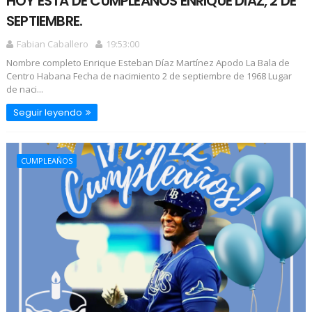
HOY ESTA DE CUMPLEAÑOS ENRIQUE DIAZ, 2 DE
SEPTIEMBRE.
Fabian Caballero
19:53:00
Nombre completo Enrique Esteban Díaz Martínez Apodo La Bala de
Centro Habana Fecha de nacimiento 2 de septiembre de 1968 Lugar
de naci...
Seguir leyendo
CUMPLEAÑOS