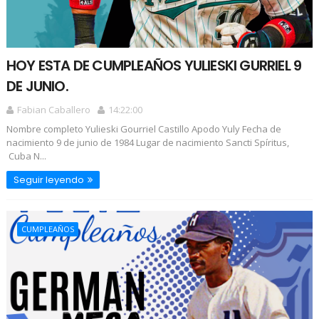
HOY ESTA DE CUMPLEAÑOS YULIESKI GURRIEL 9
DE JUNIO.
Fabian Caballero
14:22:00
Nombre completo Yulieski Gourriel Castillo Apodo Yuly Fecha de
nacimiento 9 de junio de 1984 Lugar de nacimiento Sancti Spíritus,
Cuba N...
Seguir leyendo
CUMPLEAÑOS