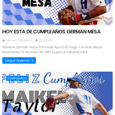
HOY ESTA DE CUMPLEAÑOS GERMAN MESA
Fabian Caballero
22:20:00
Nombre:Germán mesa Fresneda Apodo:El mago o el imán Mesa
Nacimiento:12 de mayo de 1967 Lugar:La Habana,Cuba
Seguir leyendo
CUMPLEAÑOS