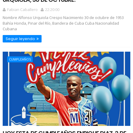
Fabian Caballero
22:20:00
Nombre Alfonso Urquiola Crespo Nacimiento 30 de octubre de 1953
Bahía Honda, Pinar del Río, Bandera de Cuba Cuba Nacionalidad
Cubana
Seguir leyendo
CUMPLEAÑOS