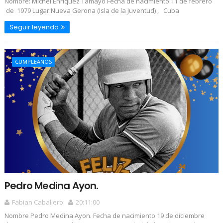
Nombre: Michel Enriquez Tamayo Fecha de nacimiento:11 de febrero
de 1979 Lugar:Nueva Gerona (Isla de la Juventud) , Cuba
Seguir leyendo
CUMPLEAÑOS
Pedro Medina Ayon.
Fabian Caballero
20:11:00
Nombre Pedro Medina Ayon. Fecha de nacimiento 19 de diciembre