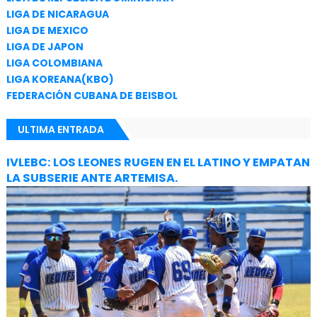
LIGA DE NICARAGUA
LIGA DE MEXICO
LIGA DE JAPON
LIGA COLOMBIANA
LIGA KOREANA(KBO)
FEDERACIÓN CUBANA DE BEISBOL
ULTIMA ENTRADA
IVLEBC: LOS LEONES RUGEN EN EL LATINO Y EMPATAN
LA SUBSERIE ANTE ARTEMISA.