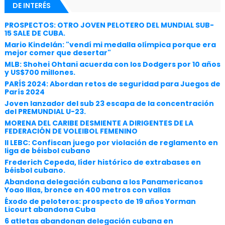
DE INTERÉS
PROSPECTOS: OTRO JOVEN PELOTERO DEL MUNDIAL SUB-
15 SALE DE CUBA.
Mario Kindelán: "vendí mi medalla olímpica porque era
mejor comer que desertar"
MLB: Shohei Ohtani acuerda con los Dodgers por 10 años
y US$700 millones.
PARÍS 2024: Abordan retos de seguridad para Juegos de
París 2024
Joven lanzador del sub 23 escapa de la concentración
del PREMUNDIAL U-23.
MORENA DEL CARIBE DESMIENTE A DIRIGENTES DE LA
FEDERACIÓN DE VOLEIBOL FEMENINO
II LEBC: Confiscan juego por violación de reglamento en
liga de béisbol cubano
Frederich Cepeda, líder histórico de extrabases en
béisbol cubano.
Abandona delegación cubana a los Panamericanos
Yoao Illas, bronce en 400 metros con vallas
Éxodo de peloteros: prospecto de 19 años Yorman
Licourt abandona Cuba
6 atletas abandonan delegación cubana en