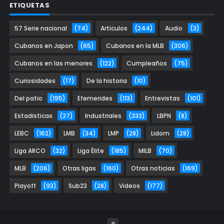
ETIQUETAS
57 Serie nacional
(74)
Articulos
(244)
Audio
(3)
Cubanos en Japon
(65)
Cubanos en la MLB
(306)
Cubanos en las menores
(122)
Cumpleaños
(75)
Curiosidades
(17)
De la historia
(10)
Del patio
(195)
Efemerides
(113)
Entrevistas
(101)
Estadisticas
(27)
Industriales
(333)
LBPN
(8)
LEBC
(162)
LMB
(34)
LMP
(28)
Lidom
(28)
Liga ARCO
(32)
Liga Élite
(185)
MILB
(70)
MLB
(206)
Otras ligas
(160)
Otras noticias
(169)
Playoff
(93)
Sub23
(28)
Videos
(177)