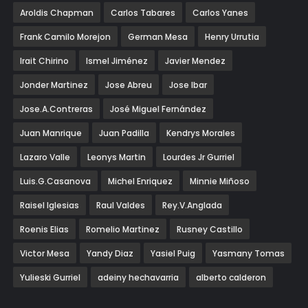
Aroldis Chapman
Carlos Tabares
Carlos Yanes
Frank Camilo Morejon
German Mesa
Henry Urrutia
Irait Chirino
Ismel Jiménez
Javier Mendez
Jonder Martinez
Jose Abreu
Jose Ibar
Jose.A.Contreras
José Miguel Fernández
Juan Manrique
Juan Padilla
Kendrys Morales
Lazaro Valle
Leonys Martin
Lourdes Jr Gurriel
Luis.G.Casanova
Michel Enriquez
Minnie Miñoso
Raisel Iglesias
Raul Valdes
Rey.V.Anglada
Roenis Elias
Romelio Martinez
Rusney Castillo
Victor Mesa
Yandy Diaz
Yasiel Puig
Yasmany Tomas
Yulieski Gurriel
adeiny hechavarria
alberto calderon