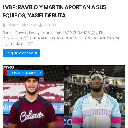
LVBP: RAVELO Y MARTIN APORTAN A SUS
EQUIPOS, YASIEL DEBUTA.
Fabian Caballero
12:19:00
Rangel Ravelo, Leonys Martin, foto LVBP CUBANOS 🇨🇺 EN
VENEZUELA 🇻🇪 LIGA VENEZOLANA DE BÉISBOL (LVBP) Resumen de
la jornada del 15/1...
Seguir leyendo
CUBANOS EN MEXICO