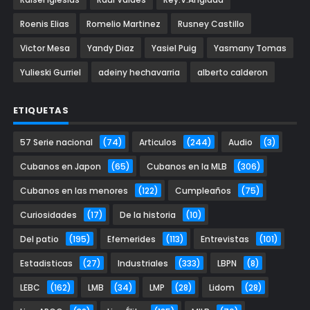
Roenis Elias
Romelio Martinez
Rusney Castillo
Victor Mesa
Yandy Diaz
Yasiel Puig
Yasmany Tomas
Yulieski Gurriel
adeiny hechavarria
alberto calderon
ETIQUETAS
57 Serie nacional
(74)
Articulos
(244)
Audio
(3)
Cubanos en Japon
(65)
Cubanos en la MLB
(306)
Cubanos en las menores
(122)
Cumpleaños
(75)
Curiosidades
(17)
De la historia
(10)
Del patio
(195)
Efemerides
(113)
Entrevistas
(101)
Estadisticas
(27)
Industriales
(333)
LBPN
(8)
LEBC
(162)
LMB
(34)
LMP
(28)
Lidom
(28)