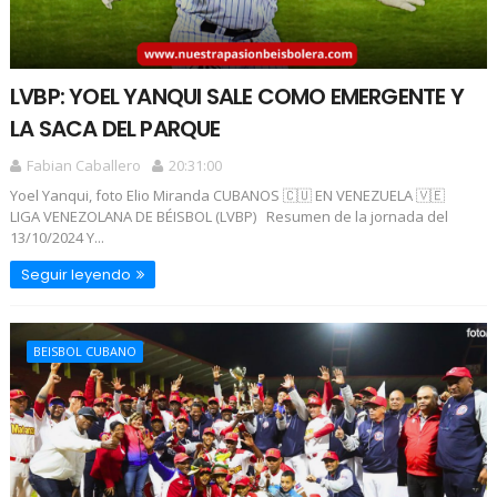
LVBP: YOEL YANQUI SALE COMO EMERGENTE Y
LA SACA DEL PARQUE
Fabian Caballero
20:31:00
Yoel Yanqui, foto Elio Miranda CUBANOS 🇨🇺 EN VENEZUELA 🇻🇪
LIGA VENEZOLANA DE BÉISBOL (LVBP) Resumen de la jornada del
13/10/2024 Y...
Seguir leyendo
BEISBOL CUBANO