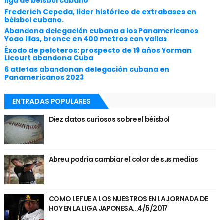
liga de béisbol cubano
Frederich Cepeda, líder histórico de extrabases en
béisbol cubano.
Abandona delegación cubana a los Panamericanos
Yoao Illas, bronce en 400 metros con vallas
Éxodo de peloteros: prospecto de 19 años Yorman
Licourt abandona Cuba
6 atletas abandonan delegación cubana en
Panamericanos 2023
ENTRADAS POPULARES
Diez datos curiosos sobre el béisbol
Abreu podría cambiar el color de sus medias
COMO LE FUE A LOS NUESTROS EN LA JORNADA DE
HOY EN LA LIGA JAPONESA...4/5/2017