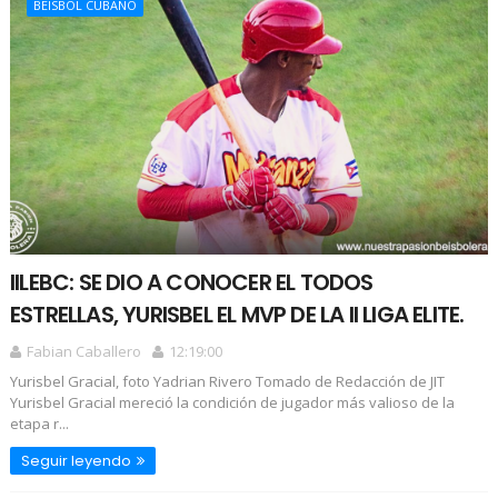
BEISBOL CUBANO
IILEBC: SE DIO A CONOCER EL TODOS
ESTRELLAS, YURISBEL EL MVP DE LA II LIGA ELITE.
Fabian Caballero
12:19:00
Yurisbel Gracial, foto Yadrian Rivero Tomado de Redacción de JIT
Yurisbel Gracial mereció la condición de jugador más valioso de la
etapa r...
Seguir leyendo