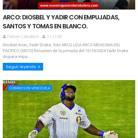
ARCO: DIOSBEL Y YADIR CON EMPUJADAS,
SANTOS Y TOMAS EN BLANCO.
Fabian Caballero
11:21:00
Diosbel Arias, Yadir Drake, foto ARCO LIGA ARCO MEXICANA DEL
PACIFICO (ARCO) Resumen de la jornada del 15/10/2024 Yadir Drake
dispara impa...
Seguir leyendo
CUBANOS EN VENEZUELA