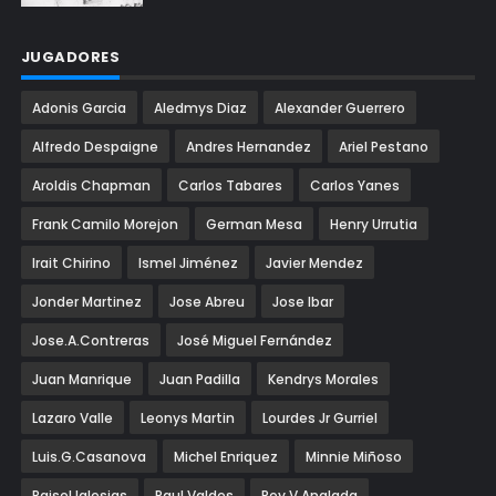
JUGADORES
Adonis Garcia
Aledmys Diaz
Alexander Guerrero
Alfredo Despaigne
Andres Hernandez
Ariel Pestano
Aroldis Chapman
Carlos Tabares
Carlos Yanes
Frank Camilo Morejon
German Mesa
Henry Urrutia
Irait Chirino
Ismel Jiménez
Javier Mendez
Jonder Martinez
Jose Abreu
Jose Ibar
Jose.A.Contreras
José Miguel Fernández
Juan Manrique
Juan Padilla
Kendrys Morales
Lazaro Valle
Leonys Martin
Lourdes Jr Gurriel
Luis.G.Casanova
Michel Enriquez
Minnie Miñoso
Raisel Iglesias
Raul Valdes
Rey.V.Anglada