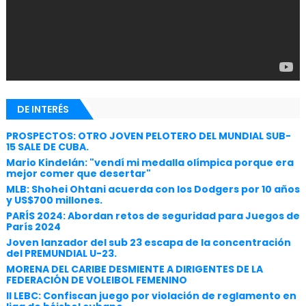
DE INTERÉS
PROSPECTOS: OTRO JOVEN PELOTERO DEL MUNDIAL SUB-
15 SALE DE CUBA.
Mario Kindelán: "vendí mi medalla olímpica porque era
mejor comer que desertar"
MLB: Shohei Ohtani acuerda con los Dodgers por 10 años
y US$700 millones.
PARÍS 2024: Abordan retos de seguridad para Juegos de
París 2024
Joven lanzador del sub 23 escapa de la concentración
del PREMUNDIAL U-23.
MORENA DEL CARIBE DESMIENTE A DIRIGENTES DE LA
FEDERACIÓN DE VOLEIBOL FEMENINO
II LEBC: Confiscan juego por violación de reglamento en