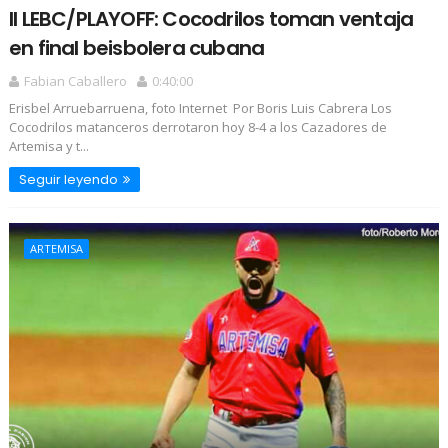
II LEBC/PLAYOFF: Cocodrilos toman ventaja
en final beisbolera cubana
Fabian Caballero
0:40:00
Erisbel Arruebarruena, foto Internet Por Boris Luis Cabrera Los
Cocodrilos matanceros derrotaron hoy 8-4 a los Cazadores de
Artemisa y t...
Seguir leyendo
ARTEMISA