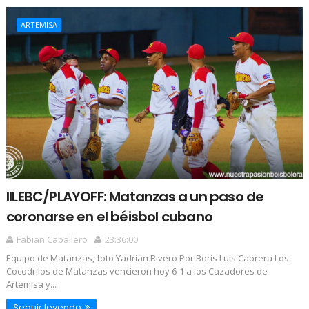
ARTEMISA
IILEBC/PLAYOFF: Matanzas a un paso de
coronarse en el béisbol cubano
Fabian Caballero
23:36:00
Equipo de Matanzas, foto Yadrian Rivero Por Boris Luis Cabrera Los
Cocodrilos de Matanzas vencieron hoy 6-1 a los Cazadores de
Artemisa y...
Seguir leyendo