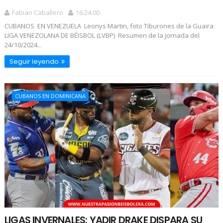
Fabian Caballero
16:24:00
CUBANOS EN VENEZUELA Leonys Martin, foto Tiburones de la Guaira
LIGA VENEZOLANA DE BÉISBOL (LVBP) Resumen de la jornada del
24/10/2024...
Seguir leyendo
CUBANOS EN DOMINICANA
LIGAS INVERNALES: YADIR DRAKE DISPARA SU