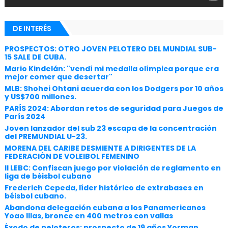
DE INTERÉS
PROSPECTOS: OTRO JOVEN PELOTERO DEL MUNDIAL SUB-
15 SALE DE CUBA.
Mario Kindelán: "vendí mi medalla olímpica porque era
mejor comer que desertar"
MLB: Shohei Ohtani acuerda con los Dodgers por 10 años
y US$700 millones.
PARÍS 2024: Abordan retos de seguridad para Juegos de
París 2024
Joven lanzador del sub 23 escapa de la concentración
del PREMUNDIAL U-23.
MORENA DEL CARIBE DESMIENTE A DIRIGENTES DE LA
FEDERACIÓN DE VOLEIBOL FEMENINO
II LEBC: Confiscan juego por violación de reglamento en
liga de béisbol cubano
Frederich Cepeda, líder histórico de extrabases en
béisbol cubano.
Abandona delegación cubana a los Panamericanos
Yoao Illas, bronce en 400 metros con vallas
Éxodo de peloteros: prospecto de 19 años Yorman