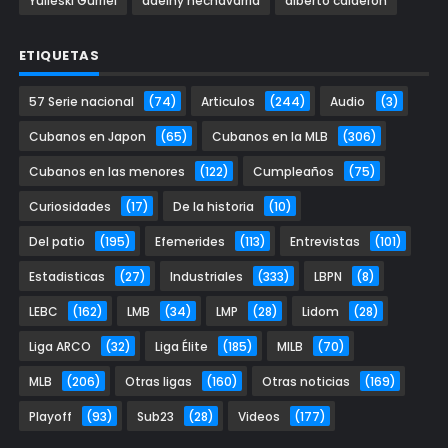
Yulieski Gurriel
adeiny hechavarria
alberto calderon
ETIQUETAS
57 Serie nacional
(74)
Articulos
(244)
Audio
(3)
Cubanos en Japon
(65)
Cubanos en la MLB
(306)
Cubanos en las menores
(122)
Cumpleaños
(75)
Curiosidades
(17)
De la historia
(10)
Del patio
(195)
Efemerides
(113)
Entrevistas
(101)
Estadisticas
(27)
Industriales
(333)
LBPN
(8)
LEBC
(162)
LMB
(34)
LMP
(28)
Lidom
(28)
Liga ARCO
(32)
Liga Élite
(185)
MILB
(70)
MLB
(206)
Otras ligas
(160)
Otras noticias
(169)
Playoff
(93)
Sub23
(28)
Videos
(177)