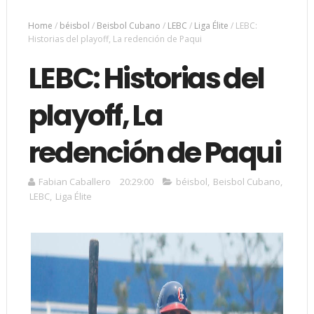
Home
/
béisbol
/
Beisbol Cubano
/
LEBC
/
Liga Élite
/
LEBC:
Historias del playoff, La redención de Paqui
LEBC: Historias del
playoff, La
redención de Paqui
Fabian Caballero
20:29:00
béisbol
,
Beisbol Cubano
,
LEBC
,
Liga Élite