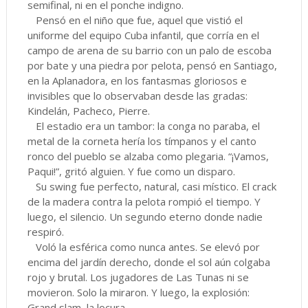
semifinal, ni en el ponche indigno.
Pensó en el niño que fue, aquel que vistió el
uniforme del equipo Cuba infantil, que corría en el
campo de arena de su barrio con un palo de escoba
por bate y una piedra por pelota, pensó en Santiago,
en la Aplanadora, en los fantasmas gloriosos e
invisibles que lo observaban desde las gradas:
Kindelán, Pacheco, Pierre.
El estadio era un tambor: la conga no paraba, el
metal de la corneta hería los tímpanos y el canto
ronco del pueblo se alzaba como plegaria. “¡Vamos,
Paqui!”, gritó alguien. Y fue como un disparo.
Su swing fue perfecto, natural, casi místico. El crack
de la madera contra la pelota rompió el tiempo. Y
luego, el silencio. Un segundo eterno donde nadie
respiró.
Voló la esférica como nunca antes. Se elevó por
encima del jardín derecho, donde el sol aún colgaba
rojo y brutal. Los jugadores de Las Tunas ni se
movieron. Solo la miraron. Y luego, la explosión:
Grand slam, la locura.