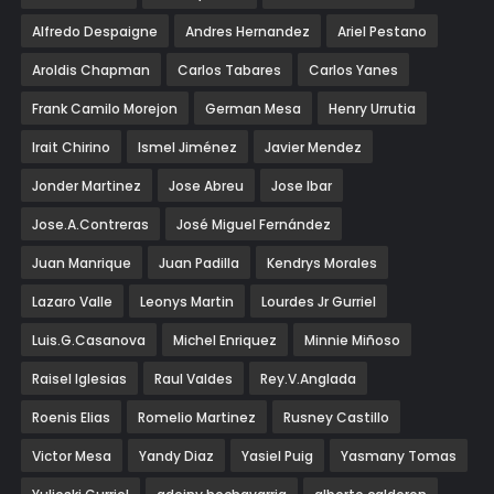
Alfredo Despaigne
Andres Hernandez
Ariel Pestano
Aroldis Chapman
Carlos Tabares
Carlos Yanes
Frank Camilo Morejon
German Mesa
Henry Urrutia
Irait Chirino
Ismel Jiménez
Javier Mendez
Jonder Martinez
Jose Abreu
Jose Ibar
Jose.A.Contreras
José Miguel Fernández
Juan Manrique
Juan Padilla
Kendrys Morales
Lazaro Valle
Leonys Martin
Lourdes Jr Gurriel
Luis.G.Casanova
Michel Enriquez
Minnie Miñoso
Raisel Iglesias
Raul Valdes
Rey.V.Anglada
Roenis Elias
Romelio Martinez
Rusney Castillo
Victor Mesa
Yandy Diaz
Yasiel Puig
Yasmany Tomas