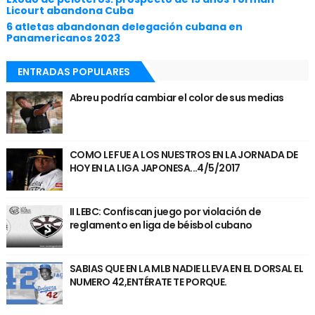
Licourt abandona Cuba
6 atletas abandonan delegación cubana en
Panamericanos 2023
ENTRADAS POPULARES
Abreu podría cambiar el color de sus medias
COMO LE FUE A LOS NUESTROS EN LA JORNADA DE
HOY EN LA LIGA JAPONESA...4/5/2017
II LEBC: Confiscan juego por violación de
reglamento en liga de béisbol cubano
SABIAS QUE EN LA MLB NADIE LLEVA EN EL DORSAL EL
NUMERO 42,ENTÉRATE TE PORQUE.