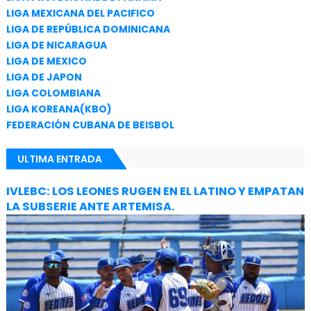
LIGA MEXICANA DEL PACIFICO
LIGA DE REPÚBLICA DOMINICANA
LIGA DE NICARAGUA
LIGA DE MEXICO
LIGA DE JAPON
LIGA COLOMBIANA
LIGA KOREANA(KBO)
FEDERACIÓN CUBANA DE BEISBOL
ULTIMA ENTRADA
IVLEBC: LOS LEONES RUGEN EN EL LATINO Y EMPATAN
LA SUBSERIE ANTE ARTEMISA.