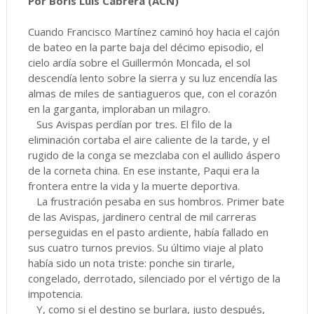
Por Boris Luis Cabrera (ACN)
Cuando Francisco Martínez caminó hoy hacia el cajón
de bateo en la parte baja del décimo episodio, el
cielo ardía sobre el Guillermón Moncada, el sol
descendía lento sobre la sierra y su luz encendía las
almas de miles de santiagueros que, con el corazón
en la garganta, imploraban un milagro.
Sus Avispas perdían por tres. El filo de la
eliminación cortaba el aire caliente de la tarde, y el
rugido de la conga se mezclaba con el aullido áspero
de la corneta china. En ese instante, Paqui era la
frontera entre la vida y la muerte deportiva.
La frustración pesaba en sus hombros. Primer bate
de las Avispas, jardinero central de mil carreras
perseguidas en el pasto ardiente, había fallado en
sus cuatro turnos previos. Su último viaje al plato
había sido un nota triste: ponche sin tirarle,
congelado, derrotado, silenciado por el vértigo de la
impotencia.
Y, como si el destino se burlara, justo después,