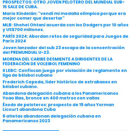
PROSPECTOS: OTRO JOVEN PELOTERO DEL MUNDIAL SUB-
15 SALE DE CUBA.
Mario Kindelán: "vendí mi medalla olímpica porque era
mejor comer que desertar"
MLB: Shohei Ohtani acuerda con los Dodgers por 10 años
y US$700 millones.
PARÍS 2024: Abordan retos de seguridad para Juegos de
París 2024
Joven lanzador del sub 23 escapa de la concentración
del PREMUNDIAL U-23.
MORENA DEL CARIBE DESMIENTE A DIRIGENTES DE LA
FEDERACIÓN DE VOLEIBOL FEMENINO
II LEBC: Confiscan juego por violación de reglamento en
liga de béisbol cubano
Frederich Cepeda, líder histórico de extrabases en
béisbol cubano.
Abandona delegación cubana a los Panamericanos
Yoao Illas, bronce en 400 metros con vallas
Éxodo de peloteros: prospecto de 19 años Yorman
Licourt abandona Cuba
6 atletas abandonan delegación cubana en
Panamericanos 2023