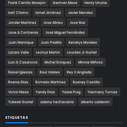
Frank Camilo Morejon
German Mesa
Henry Urrutia
Irait Chirino
Ismel Jiménez
Javier Mendez
Jonder Martinez
Jose Abreu
Jose Ibar
Jose.A.Contreras
José Miguel Fernández
Juan Manrique
Juan Padilla
Kendrys Morales
Lazaro Valle
Leonys Martin
Lourdes Jr Gurriel
Luis.G.Casanova
Michel Enriquez
Minnie Miñoso
Raisel Iglesias
Raul Valdes
Rey.V.Anglada
Roenis Elias
Romelio Martinez
Rusney Castillo
Victor Mesa
Yandy Diaz
Yasiel Puig
Yasmany Tomas
Yulieski Gurriel
adeiny hechavarria
alberto calderon
ETIQUETAS