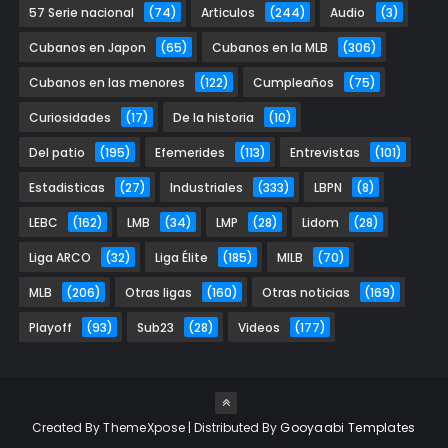
57 Serie nacional
(74)
Articulos
(244)
Audio
(3)
Cubanos en Japon
(65)
Cubanos en la MLB
(306)
Cubanos en las menores
(122)
Cumpleaños
(75)
Curiosidades
(17)
De la historia
(10)
Del patio
(195)
Efemerides
(113)
Entrevistas
(101)
Estadisticas
(27)
Industriales
(333)
LBPN
(8)
LEBC
(162)
LMB
(34)
LMP
(28)
Lidom
(28)
Liga ARCO
(32)
Liga Élite
(185)
MILB
(70)
MLB
(206)
Otras ligas
(160)
Otras noticias
(169)
Playoff
(93)
Sub23
(28)
Videos
(177)
Created By
ThemeXpose
| Distributed By
Gooyaabi Templates