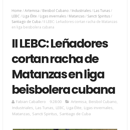
Home
/
Artemisa
/
Beisbol Cubano
/
Industriales
/
Las Tunas
/
LEBC
/
Liga Élite
/
Ligas invernales
/
Matanzas
/
Sancti Spiritus
/
Santiago de Cuba
/
II LEBC: Leñadores cortan racha de Matanzas
en liga beisbolera cubana
II LEBC: Leñadores
cortan racha de
Matanzas en liga
beisbolera cubana
Fabian Caballero
9:28:00
Artemisa
,
Beisbol Cubano
,
Industriales
,
Las Tunas
,
LEBC
,
Liga Élite
,
Ligas invernales
,
Matanzas
,
Sancti Spiritus
,
Santiago de Cuba