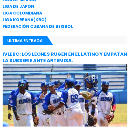
LIGA DE JAPON
LIGA COLOMBIANA
LIGA KOREANA(KBO)
FEDERACIÓN CUBANA DE BEISBOL
ULTIMA ENTRADA
IVLEBC: LOS LEONES RUGEN EN EL LATINO Y EMPATAN
LA SUBSERIE ANTE ARTEMISA.