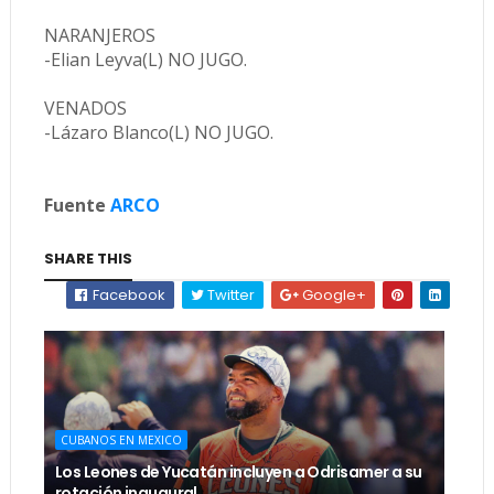
NARANJEROS
-Elian Leyva(L) NO JUGO.
VENADOS
-Lázaro Blanco(L) NO JUGO.
Fuente
ARCO
SHARE THIS
Facebook
Twitter
Google+
CUBANOS EN MEXICO
Los Leones de Yucatán incluyen a Odrisamer a su
rotación inaugural.