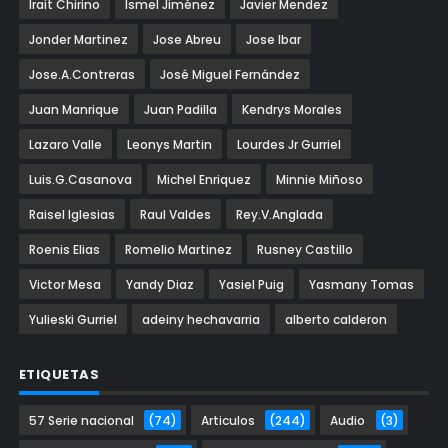
Irait Chirino
Ismel Jiménez
Javier Mendez
Jonder Martinez
Jose Abreu
Jose Ibar
Jose.A.Contreras
José Miguel Fernández
Juan Manrique
Juan Padilla
Kendrys Morales
Lazaro Valle
Leonys Martin
Lourdes Jr Gurriel
Luis.G.Casanova
Michel Enriquez
Minnie Miñoso
Raisel Iglesias
Raul Valdes
Rey.V.Anglada
Roenis Elias
Romelio Martinez
Rusney Castillo
Victor Mesa
Yandy Diaz
Yasiel Puig
Yasmany Tomas
Yulieski Gurriel
adeiny hechavarria
alberto calderon
ETIQUETAS
57 Serie nacional
(74)
Articulos
(244)
Audio
(3)