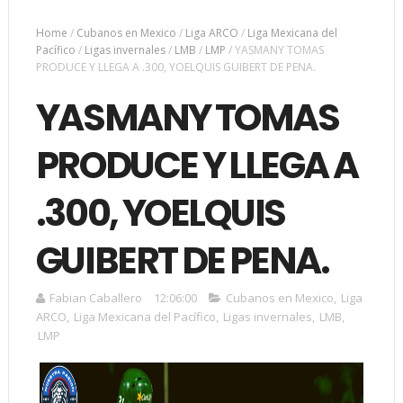
Home
/
Cubanos en Mexico
/
Liga ARCO
/
Liga Mexicana del
Pacífico
/
Ligas invernales
/
LMB
/
LMP
/
YASMANY TOMAS
PRODUCE Y LLEGA A .300, YOELQUIS GUIBERT DE PENA.
YASMANY TOMAS
PRODUCE Y LLEGA A
.300, YOELQUIS
GUIBERT DE PENA.
Fabian Caballero
12:06:00
Cubanos en Mexico
,
Liga
ARCO
,
Liga Mexicana del Pacífico
,
Ligas invernales
,
LMB
,
LMP