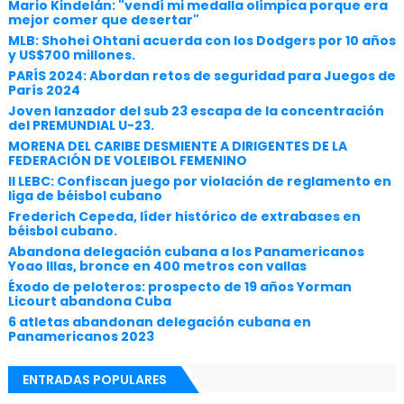
Mario Kindelán: "vendí mi medalla olímpica porque era
mejor comer que desertar"
MLB: Shohei Ohtani acuerda con los Dodgers por 10 años
y US$700 millones.
PARÍS 2024: Abordan retos de seguridad para Juegos de
París 2024
Joven lanzador del sub 23 escapa de la concentración
del PREMUNDIAL U-23.
MORENA DEL CARIBE DESMIENTE A DIRIGENTES DE LA
FEDERACIÓN DE VOLEIBOL FEMENINO
II LEBC: Confiscan juego por violación de reglamento en
liga de béisbol cubano
Frederich Cepeda, líder histórico de extrabases en
béisbol cubano.
Abandona delegación cubana a los Panamericanos
Yoao Illas, bronce en 400 metros con vallas
Éxodo de peloteros: prospecto de 19 años Yorman
Licourt abandona Cuba
6 atletas abandonan delegación cubana en
Panamericanos 2023
ENTRADAS POPULARES