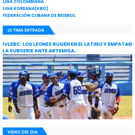
LIGA COLOMBIANA
LIGA KOREANA(KBO)
FEDERACIÓN CUBANA DE BEISBOL
ULTIMA ENTRADA
IVLEBC: LOS LEONES RUGEN EN EL LATINO Y EMPATAN
LA SUBSERIE ANTE ARTEMISA.
VIDEO DEL DIA