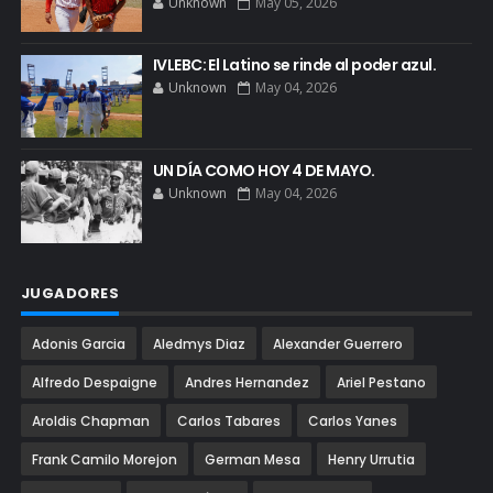
Unknown
May 05, 2026
IVLEBC: El Latino se rinde al poder azul.
Unknown
May 04, 2026
UN DÍA COMO HOY 4 DE MAYO.
Unknown
May 04, 2026
JUGADORES
Adonis Garcia
Aledmys Diaz
Alexander Guerrero
Alfredo Despaigne
Andres Hernandez
Ariel Pestano
Aroldis Chapman
Carlos Tabares
Carlos Yanes
Frank Camilo Morejon
German Mesa
Henry Urrutia