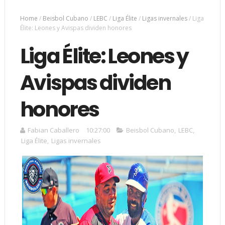
Home
/
Beisbol Cubano
/
LEBC
/
Liga Élite
/
Ligas invernales
/
Liga
Élite: Leones y Avispas dividen honores
Liga Élite: Leones y
Avispas dividen
honores
Fabian Caballero
10:27:00
Beisbol Cubano
,
LEBC
,
Liga Élite
,
Ligas invernales