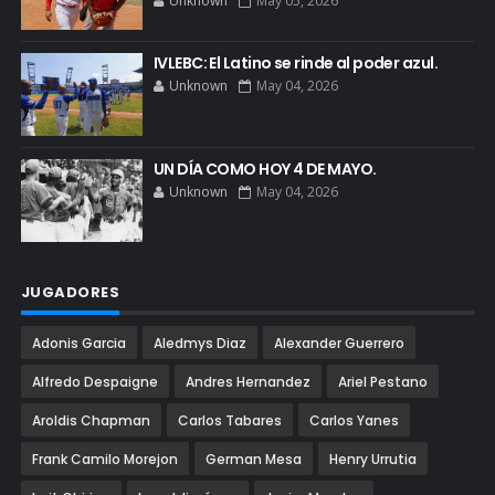
Unknown
May 05, 2026
IVLEBC: El Latino se rinde al poder azul.
Unknown
May 04, 2026
UN DÍA COMO HOY 4 DE MAYO.
Unknown
May 04, 2026
JUGADORES
Adonis Garcia
Aledmys Diaz
Alexander Guerrero
Alfredo Despaigne
Andres Hernandez
Ariel Pestano
Aroldis Chapman
Carlos Tabares
Carlos Yanes
Frank Camilo Morejon
German Mesa
Henry Urrutia