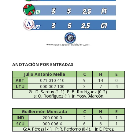
ANOTACIÓN POR ENTRADAS
Julio Antonio Mella
C
H
E
ART
021 010 410
9
14
0
LTU
000 002 100
3
7
4
G:
D. Sarduy (1-1). P: B. Rodríguez (0-2).
Js: O. Rodríguez (1). Jr: Yosv. Alarcón.
Guillermón Moncada
C
H
E
IND
200 000 0
2
6
1
SCU
000 006 X
6
6
1
G: A. Pérez (1-1).
P: R. Perdomo (0-1).
Jr: E. Pérez.