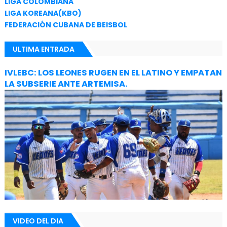
LIGA COLOMBIANA
LIGA KOREANA(KBO)
FEDERACIÓN CUBANA DE BEISBOL
ULTIMA ENTRADA
IVLEBC: LOS LEONES RUGEN EN EL LATINO Y EMPATAN
LA SUBSERIE ANTE ARTEMISA.
VIDEO DEL DIA