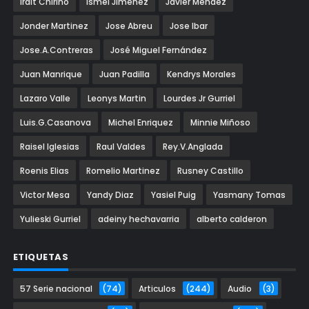
Irait Chirino
Ismel Jiménez
Javier Mendez
Jonder Martinez
Jose Abreu
Jose Ibar
Jose.A.Contreras
José Miguel Fernández
Juan Manrique
Juan Padilla
Kendrys Morales
Lazaro Valle
Leonys Martin
Lourdes Jr Gurriel
Luis.G.Casanova
Michel Enriquez
Minnie Miñoso
Raisel Iglesias
Raul Valdes
Rey.V.Anglada
Roenis Elias
Romelio Martinez
Rusney Castillo
Victor Mesa
Yandy Diaz
Yasiel Puig
Yasmany Tomas
Yulieski Gurriel
adeiny hechavarria
alberto calderon
ETIQUETAS
57 Serie nacional
(74)
Articulos
(244)
Audio
(3)