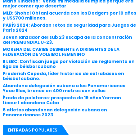
Mario Kindelán: "vendí mi medalla olímpica porque era
mejor comer que desertar"
MLB: Shohei Ohtani acuerda con los Dodgers por 10 años
y US$700 millones.
PARÍS 2024: Abordan retos de seguridad para Juegos de
París 2024
Joven lanzador del sub 23 escapa de la concentración
del PREMUNDIAL U-23.
MORENA DEL CARIBE DESMIENTE A DIRIGENTES DE LA
FEDERACIÓN DE VOLEIBOL FEMENINO
II LEBC: Confiscan juego por violación de reglamento en
liga de béisbol cubano
Frederich Cepeda, líder histórico de extrabases en
béisbol cubano.
Abandona delegación cubana a los Panamericanos
Yoao Illas, bronce en 400 metros con vallas
Éxodo de peloteros: prospecto de 19 años Yorman
Licourt abandona Cuba
6 atletas abandonan delegación cubana en
Panamericanos 2023
ENTRADAS POPULARES