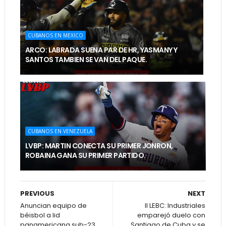
CUBANOS EN MEXICO
ARCO: LABRADA SUENA PAR DE HR, YASMANY Y
SANTOS TAMBIEN SE VAN DEL PAQUE.
CUBANOS EN VENEZUELA
LVBP: MARTIN CONECTA SU PRIMER JONRON,
ROBAINA GANA SU PRIMER PARTIDO.
PREVIOUS
NEXT
Anuncian equipo de
II LEBC: Industriales
béisbol a lid
emparejó duelo con
panamericana sub-23
Santiago de Cuba y se