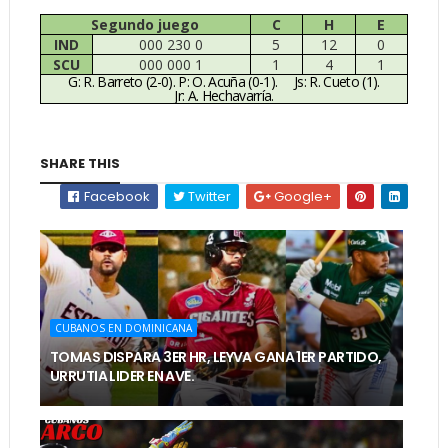
Segundo juego
C
H
E
IND
000 230 0
5
12
0
SCU
000 000 1
1
4
1
G: R. Barreto (2-0). P: O. Acuña (0-1).
Js: R. Cueto (1).
Jr: A. Hechavarría.
SHARE THIS
Facebook
Twitter
Google+
CUBANOS EN DOMINICANA
TOMAS DISPARA 3ER HR, LEYVA GANA 1ER PARTIDO,
URRUTIA LIDER EN AVE.