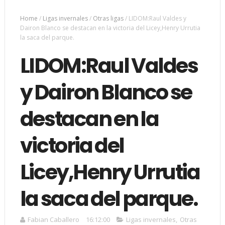
Home
/
Ligas invernales
/
Otras ligas
/
LIDOM:Raul Valdes y
Dairon Blanco se destacan en la victoria del Licey,Henry Urrutia
la saca del parque.
LIDOM:Raul Valdes
y Dairon Blanco se
destacan en la
victoria del
Licey,Henry Urrutia
la saca del parque.
Fabian Caballero
16:12:00
Ligas invernales
,
Otras