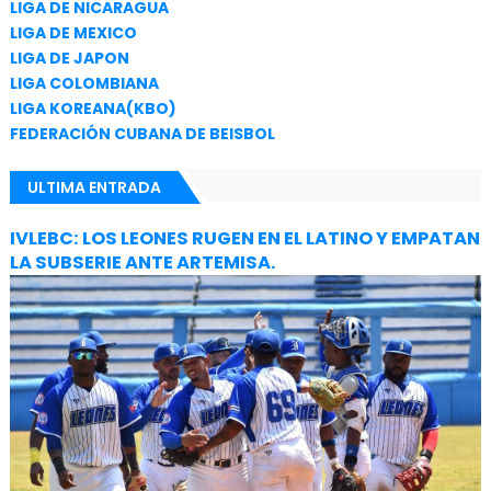
LIGA DE NICARAGUA
LIGA DE MEXICO
LIGA DE JAPON
LIGA COLOMBIANA
LIGA KOREANA(KBO)
FEDERACIÓN CUBANA DE BEISBOL
ULTIMA ENTRADA
IVLEBC: LOS LEONES RUGEN EN EL LATINO Y EMPATAN
LA SUBSERIE ANTE ARTEMISA.