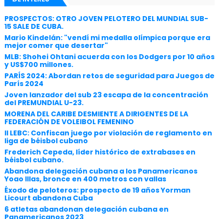
PROSPECTOS: OTRO JOVEN PELOTERO DEL MUNDIAL SUB-
15 SALE DE CUBA.
Mario Kindelán: "vendí mi medalla olímpica porque era
mejor comer que desertar"
MLB: Shohei Ohtani acuerda con los Dodgers por 10 años
y US$700 millones.
PARÍS 2024: Abordan retos de seguridad para Juegos de
París 2024
Joven lanzador del sub 23 escapa de la concentración
del PREMUNDIAL U-23.
MORENA DEL CARIBE DESMIENTE A DIRIGENTES DE LA
FEDERACIÓN DE VOLEIBOL FEMENINO
II LEBC: Confiscan juego por violación de reglamento en
liga de béisbol cubano
Frederich Cepeda, líder histórico de extrabases en
béisbol cubano.
Abandona delegación cubana a los Panamericanos
Yoao Illas, bronce en 400 metros con vallas
Éxodo de peloteros: prospecto de 19 años Yorman
Licourt abandona Cuba
6 atletas abandonan delegación cubana en
Panamericanos 2023