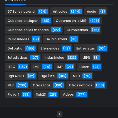
57 Serie nacional
(74)
Articulos
(244)
Audio
(3)
Cubanos en Japon
(65)
Cubanos en la MLB
(306)
Cubanos en las menores
(122)
Cumpleaños
(75)
Curiosidades
(17)
De la historia
(10)
Del patio
(195)
Efemerides
(113)
Entrevistas
(101)
Estadisticas
(27)
Industriales
(333)
LBPN
(8)
LEBC
(162)
LMB
(34)
LMP
(28)
Lidom
(28)
Liga ARCO
(32)
Liga Élite
(185)
MILB
(70)
MLB
(206)
Otras ligas
(160)
Otras noticias
(169)
Playoff
(93)
Sub23
(28)
Videos
(177)