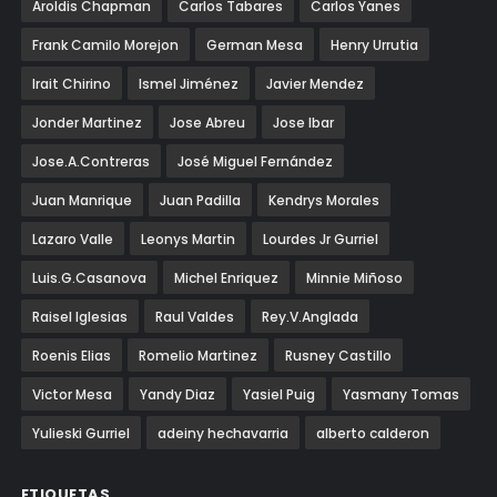
Aroldis Chapman
Carlos Tabares
Carlos Yanes
Frank Camilo Morejon
German Mesa
Henry Urrutia
Irait Chirino
Ismel Jiménez
Javier Mendez
Jonder Martinez
Jose Abreu
Jose Ibar
Jose.A.Contreras
José Miguel Fernández
Juan Manrique
Juan Padilla
Kendrys Morales
Lazaro Valle
Leonys Martin
Lourdes Jr Gurriel
Luis.G.Casanova
Michel Enriquez
Minnie Miñoso
Raisel Iglesias
Raul Valdes
Rey.V.Anglada
Roenis Elias
Romelio Martinez
Rusney Castillo
Victor Mesa
Yandy Diaz
Yasiel Puig
Yasmany Tomas
Yulieski Gurriel
adeiny hechavarria
alberto calderon
ETIQUETAS