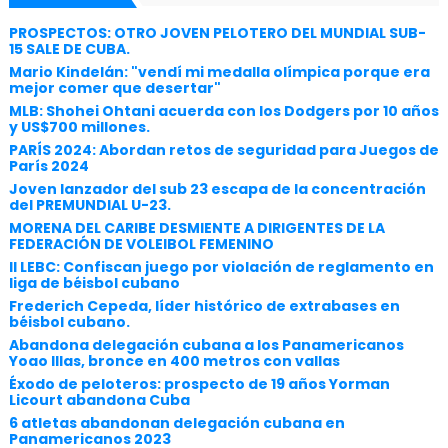
PROSPECTOS: OTRO JOVEN PELOTERO DEL MUNDIAL SUB-
15 SALE DE CUBA.
Mario Kindelán: "vendí mi medalla olímpica porque era
mejor comer que desertar"
MLB: Shohei Ohtani acuerda con los Dodgers por 10 años
y US$700 millones.
PARÍS 2024: Abordan retos de seguridad para Juegos de
París 2024
Joven lanzador del sub 23 escapa de la concentración
del PREMUNDIAL U-23.
MORENA DEL CARIBE DESMIENTE A DIRIGENTES DE LA
FEDERACIÓN DE VOLEIBOL FEMENINO
II LEBC: Confiscan juego por violación de reglamento en
liga de béisbol cubano
Frederich Cepeda, líder histórico de extrabases en
béisbol cubano.
Abandona delegación cubana a los Panamericanos
Yoao Illas, bronce en 400 metros con vallas
Éxodo de peloteros: prospecto de 19 años Yorman
Licourt abandona Cuba
6 atletas abandonan delegación cubana en
Panamericanos 2023