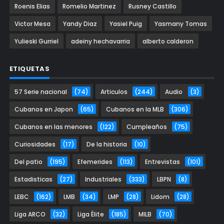
Roenis Elias
Romelio Martinez
Rusney Castillo
Victor Mesa
Yandy Diaz
Yasiel Puig
Yasmany Tomas
Yulieski Gurriel
adeiny hechavarria
alberto calderon
ETIQUETAS
57 Serie nacional
(74)
Articulos
(244)
Audio
(3)
Cubanos en Japon
(65)
Cubanos en la MLB
(306)
Cubanos en las menores
(122)
Cumpleaños
(75)
Curiosidades
(17)
De la historia
(10)
Del patio
(195)
Efemerides
(113)
Entrevistas
(101)
Estadisticas
(27)
Industriales
(333)
LBPN
(8)
LEBC
(162)
LMB
(34)
LMP
(28)
Lidom
(28)
Liga ARCO
(32)
Liga Élite
(185)
MILB
(70)