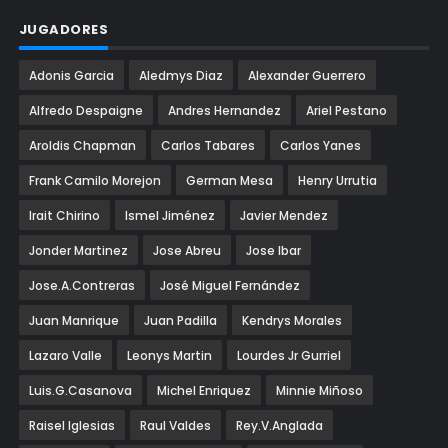
JUGADORES
Adonis Garcia
Aledmys Diaz
Alexander Guerrero
Alfredo Despaigne
Andres Hernandez
Ariel Pestano
Aroldis Chapman
Carlos Tabares
Carlos Yanes
Frank Camilo Morejon
German Mesa
Henry Urrutia
Irait Chirino
Ismel Jiménez
Javier Mendez
Jonder Martinez
Jose Abreu
Jose Ibar
Jose.A.Contreras
José Miguel Fernández
Juan Manrique
Juan Padilla
Kendrys Morales
Lazaro Valle
Leonys Martin
Lourdes Jr Gurriel
Luis.G.Casanova
Michel Enriquez
Minnie Miñoso
Raisel Iglesias
Raul Valdes
Rey.V.Anglada