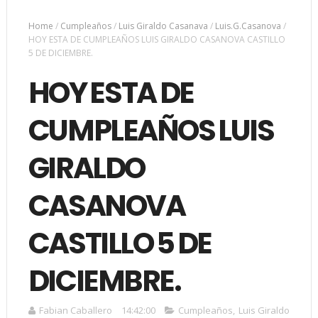
Home
/
Cumpleaños
/
Luis Giraldo Casanava
/
Luis.G.Casanova
/
HOY ESTA DE CUMPLEAÑOS LUIS GIRALDO CASANOVA CASTILLO
5 DE DICIEMBRE.
HOY ESTA DE
CUMPLEAÑOS LUIS
GIRALDO
CASANOVA
CASTILLO 5 DE
DICIEMBRE.
Fabian Caballero
14:42:00
Cumpleaños
,
Luis Giraldo