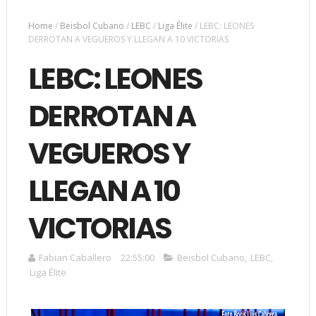
Home
/
Beisbol Cubano
/
LEBC
/
Liga Élite
/
LEBC: LEONES
DERROTAN A VEGUEROS Y LLEGAN A 10 VICTORIAS
LEBC: LEONES
DERROTAN A
VEGUEROS Y
LLEGAN A 10
VICTORIAS
Fabian Caballero
22:55:00
Beisbol Cubano
,
LEBC
,
Liga Élite