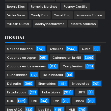
Roenis Elias
Romelio Martinez
Rusney Castillo
Victor Mesa
Yandy Diaz
Yasiel Puig
Yasmany Tomas
Yulieski Gurriel
adeiny hechavarria
alberto calderon
ETIQUETAS
57 Serie nacional
(74)
Articulos
(244)
Audio
(3)
Cubanos en Japon
(65)
Cubanos en la MLB
(306)
Cubanos en las menores
(122)
Cumpleaños
(75)
Curiosidades
(17)
De la historia
(10)
Del patio
(195)
Efemerides
(113)
Entrevistas
(101)
Estadisticas
(27)
Industriales
(333)
LBPN
(8)
LEBC
(162)
LMB
(34)
LMP
(28)
Lidom
(28)
Liga ARCO
(32)
Liga Élite
(185)
MILB
(70)