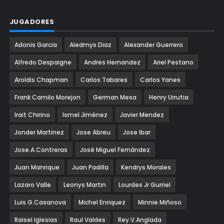
JUGADORES
Adonis Garcia
Aledmys Diaz
Alexander Guerrero
Alfredo Despaigne
Andres Hernandez
Ariel Pestano
Aroldis Chapman
Carlos Tabares
Carlos Yanes
Frank Camilo Morejon
German Mesa
Henry Urrutia
Irait Chirino
Ismel Jiménez
Javier Mendez
Jonder Martinez
Jose Abreu
Jose Ibar
Jose.A.Contreras
José Miguel Fernández
Juan Manrique
Juan Padilla
Kendrys Morales
Lazaro Valle
Leonys Martin
Lourdes Jr Gurriel
Luis.G.Casanova
Michel Enriquez
Minnie Miñoso
Raisel Iglesias
Raul Valdes
Rey.V.Anglada