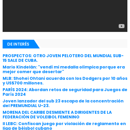
DE INTERÉS
PROSPECTOS: OTRO JOVEN PELOTERO DEL MUNDIAL SUB-
15 SALE DE CUBA.
Mario Kindelán: "vendí mi medalla olímpica porque era
mejor comer que desertar"
MLB: Shohei Ohtani acuerda con los Dodgers por 10 años
y US$700 millones.
PARÍS 2024: Abordan retos de seguridad para Juegos de
París 2024
Joven lanzador del sub 23 escapa de la concentración
del PREMUNDIAL U-23.
MORENA DEL CARIBE DESMIENTE A DIRIGENTES DE LA
FEDERACIÓN DE VOLEIBOL FEMENINO
II LEBC: Confiscan juego por violación de reglamento en
liga de béisbol cubano