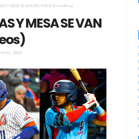
SIAS Y MESA SE VAN DEL PARQUE (+videos)
IAS Y MESA SE VAN
eos)
nores
,
MILB