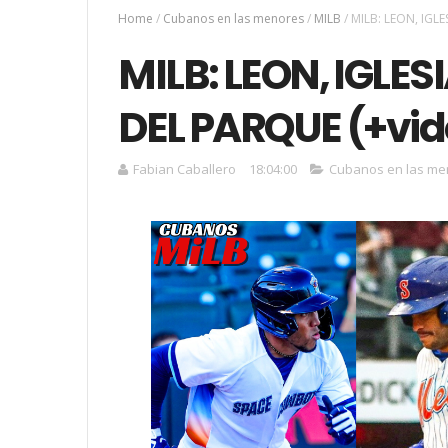
Home
/
Cubanos en las menores
/
MILB
/
MILB: LEON, IGLE
MILB: LEON, IGLES
DEL PARQUE (+vid
Fabian Caballero
18:04:00
Cubanos en las me