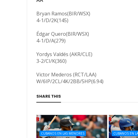
Bryan Ramos(BIR/WSX)
4-1/D/2K(145)
Édgar Quero(BIR/WSX)
4-1/D/A(279)
Yordys Valdés (AKR/CLE)
3-2/CI/K(360)
Victor Mederos (RCT/LAA)
W/6IP/2CL/4K/2BB/5HP(6.94)
SHARE THIS
CUBANOS EN LAS MENORES
CUBANOS EN L