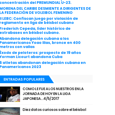
concentración del PREMUNDIAL U-23.
MORENA DEL CARIBE DESMIENTE A DIRIGENTES DE
LA FEDERACIÓN DE VOLEIBOL FEMENINO
II LEBC: Confiscan juego por violación de
reglamento en liga de béisbol cubano
Frederich Cepeda, líder histórico de
extrabases en béisbol cubano.
Abandona delegación cubana a los
Panamericanos Yoao Illas, bronce en 400
metros con vallas
Éxodo de peloteros: prospecto de 19 años
Yorman Licourt abandona Cuba
6 atletas abandonan delegación cubana en
Panamericanos 2023
ENTRADAS POPULARES
COMO LE FUE A LOS NUESTROS EN LA
JORNADA DE HOY EN LA LIGA
JAPONESA...4/5/2017
Diez datos curiosos sobre el béisbol