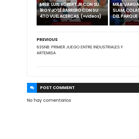
MILB: LUIS ROBERT JR CON SU
MILB: VARG
1RO Y JOSÉ BARRERO CON SU
SLAM, COLA
4TO VUELACERCAS. (+videos)
DEL PARQUE
PREVIOUS
63SNB: PRIMER JUEGO ENTRE INDUSTRIALES Y
ARTEMISA.
POST
COMMENT
No hay comentarios