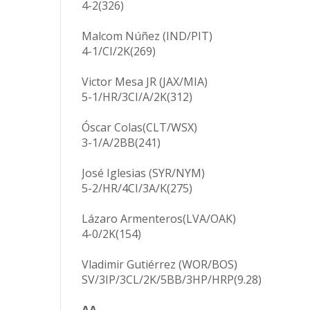
4-2(326)
Malcom Núñez (IND/PIT)
4-1/CI/2K(269)
Victor Mesa JR (JAX/MIA)
5-1/HR/3CI/A/2K(312)
Óscar Colas(CLT/WSX)
3-1/A/2BB(241)
José Iglesias (SYR/NYM)
5-2/HR/4CI/3A/K(275)
Lázaro Armenteros(LVA/OAK)
4-0/2K(154)
Vladimir Gutiérrez (WOR/BOS)
SV/3IP/3CL/2K/5BB/3HP/HRP(9.28)
AA