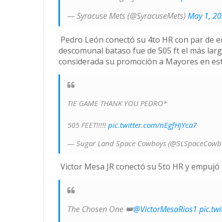
— Syracuse Mets (@SyracuseMets)
May 1, 2
Pedro León conectó su 4to HR con par de em
descomunal bataso fue de 505 ft el más lar
considerada su promoción a Mayores en est
TIE GAME THANK YOU PEDRO*
505 FEET!!!!!
pic.twitter.com/nEgfHjYca7
— Sugar Land Space Cowboys (@SLSpaceCowb
Victor Mesa JR conectó su 5to HR y empujó 
The Chosen One 👑
@VictorMesaRios1
pic.tw