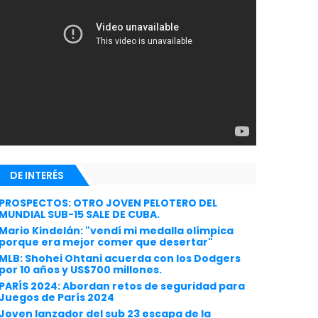
DE INTERÉS
PROSPECTOS: OTRO JOVEN PELOTERO DEL
MUNDIAL SUB-15 SALE DE CUBA.
Mario Kindelán: "vendí mi medalla olímpica
porque era mejor comer que desertar"
MLB: Shohei Ohtani acuerda con los Dodgers
por 10 años y US$700 millones.
PARÍS 2024: Abordan retos de seguridad para
Juegos de París 2024
Joven lanzador del sub 23 escapa de la