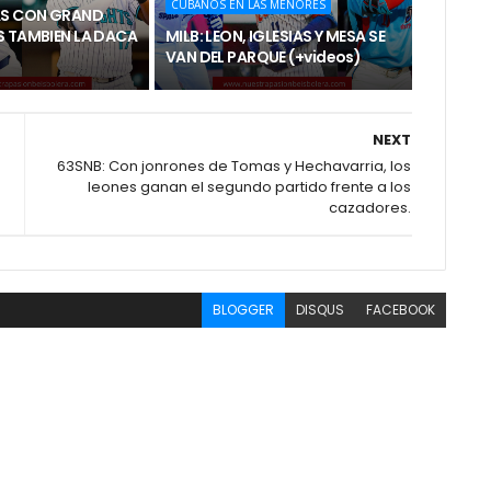
CUBANOS EN LAS MENORES
AS CON GRAND
S TAMBIEN LA DACA
MILB: LEON, IGLESIAS Y MESA SE
VAN DEL PARQUE (+videos)
NEXT
63SNB: Con jonrones de Tomas y Hechavarria, los
leones ganan el segundo partido frente a los
cazadores.
BLOGGER
DISQUS
FACEBOOK