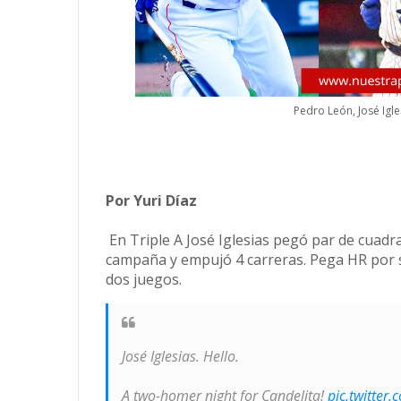
Pedro León, José Igle
Por Yuri Díaz
En Triple A José Iglesias pegó par de cuadra
campaña y empujó 4 carreras. Pega HR por s
dos juegos.
José Iglesias. Hello.
A two-homer night for Candelita!
pic.twitter