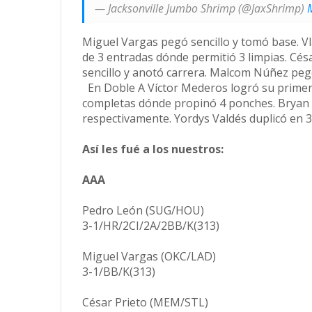
— Jacksonville Jumbo Shrimp (@JaxShrimp)
Miguel Vargas pegó sencillo y tomó base. V
de 3 entradas dónde permitió 3 limpias. Cés
sencillo y anotó carrera. Malcom Núñez pegó
En Doble A Víctor Mederos logró su primer 
completas dónde propinó 4 ponches. Bryan
respectivamente. Yordys Valdés duplicó en 
Así les fué a los nuestros:
AAA
Pedro León (SUG/HOU)
3-1/HR/2CI/2A/2BB/K(313)
Miguel Vargas (OKC/LAD)
3-1/BB/K(313)
César Prieto (MEM/STL)