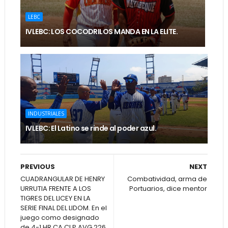
LEBC
IVLEBC: LOS COCODRILOS MANDA EN LA ELITE.
INDUSTRIALES
IVLEBC: El Latino se rinde al poder azul.
PREVIOUS
NEXT
CUADRANGULAR DE HENRY
Combatividad, arma de
URRUTIA FRENTE A LOS
Portuarios, dice mentor
TIGRES DEL LICEY EN LA
SERIE FINAL DEL LIDOM. En el
juego como designado
de 4-1,HR,CA,CI,P,AVG.226