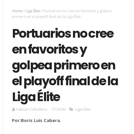
Home
/
Liga Élite
/
Portuarios no cree en favoritos y golpea
primero en el playoff final de la Liga Élite
Portuarios no cree
en favoritos y
golpea primero en
el playoff final de la
Liga Élite
Fabian Caballero
17:30:00
Liga Élite
Por:Boris Luis Cabera.