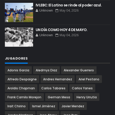
IVLEBC: El Latino se rinde al poder azul.
Unknown
May 04, 2026
UN DÍA COMO HOY 4 DE MAYO.
Unknown
May 04, 2026
JUGADORES
Adonis Garcia
Aledmys Diaz
Alexander Guerrero
Alfredo Despaigne
Andres Hernandez
Ariel Pestano
Aroldis Chapman
Carlos Tabares
Carlos Yanes
Frank Camilo Morejon
German Mesa
Henry Urrutia
Irait Chirino
Ismel Jiménez
Javier Mendez