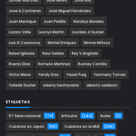
Jonder Martinez
Jose Abreu
Jose Ibar
Jose.A.Contreras
José Miguel Fernández
Juan Manrique
Juan Padilla
Kendrys Morales
Lazaro Valle
Leonys Martin
Lourdes Jr Gurriel
Luis.G.Casanova
Michel Enriquez
Minnie Miñoso
Raisel Iglesias
Raul Valdes
Rey.V.Anglada
Roenis Elias
Romelio Martinez
Rusney Castillo
Victor Mesa
Yandy Diaz
Yasiel Puig
Yasmany Tomas
Yulieski Gurriel
adeiny hechavarria
alberto calderon
ETIQUETAS
57 Serie nacional
(74)
Articulos
(244)
Audio
(3)
Cubanos en Japon
(65)
Cubanos en la MLB
(306)