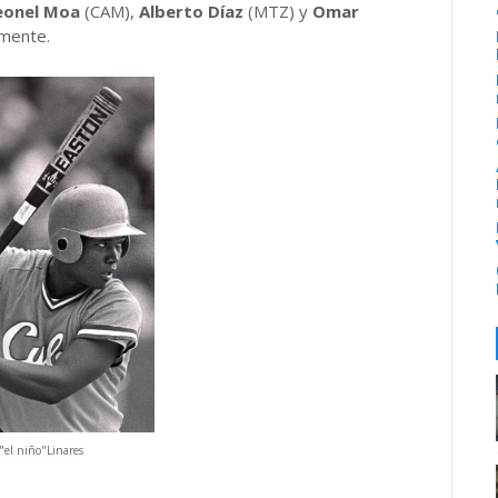
eonel Moa
(CAM),
Alberto Díaz
(MTZ) y
Omar
amente.
el niño"Linares