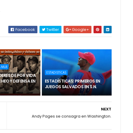
.
Facebook
Twitter
Google+
 MLB
ESTADISTICAS
ERES DE POR VIDA
CHEO Y DEFENSA EN
ESTADÍSTICAS: PRIMEROS EN
JUEGOS SALVADOS EN S.N.
NEXT
Andy Pages se consagra en Washington.