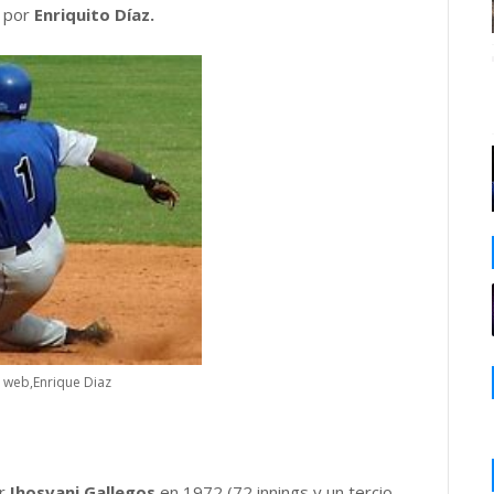
 por
Enriquito Díaz.
a web,Enrique Diaz
or
Ihosvani Gallegos
en 1972 (72 innings y un tercio,