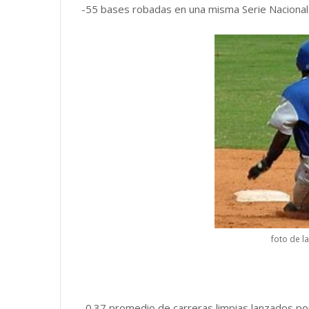
-55 bases robadas en una misma Serie Nacional
foto de l
-0.37 promedio de carreras limpias lanzados p