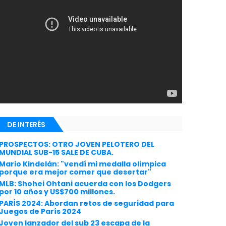
DE INTERÉS
PROSPECTOS: OTRO JOVEN PELOTERO DEL
MUNDIAL SUB-15 SALE DE CUBA.
Mario Kindelán: "vendí mi medalla olímpica
porque era mejor comer que desertar"
MLB: Shohei Ohtani acuerda con los Dodgers
por 10 años y US$700 millones.
PARÍS 2024: Abordan retos de seguridad para
Juegos de París 2024
Joven lanzador del sub 23 escapa de la