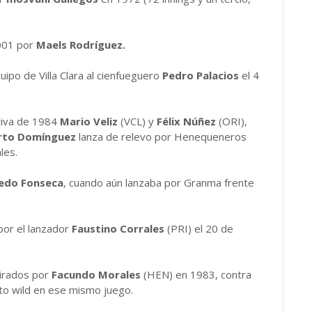
2001 por
Maels Rodríguez.
po de Villa Clara al cienfueguero
Pedro Palacios
el 4
tiva de 1984
Mario Veliz
(VCL) y
Félix Núñez
(ORI),
to Domínguez
lanza de relevo por Henequeneros
les.
redo Fonseca
, cuando aún lanzaba por Granma frente
or el lanzador
Faustino Corrales
(PRI) el 20 de
tirados por
Facundo Morales
(HEN) en 1983, contra
xto wild en ese mismo juego.