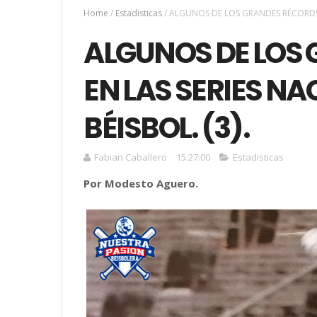
Home
/
Estadisticas
/
ALGUNOS DE LOS GRANDES RÉCORDS E
ALGUNOS DE LOS
EN LAS SERIES NA
BÉISBOL. (3).
Fabian Caballero
15:27:00
Estadisticas
Por Modesto Aguero.