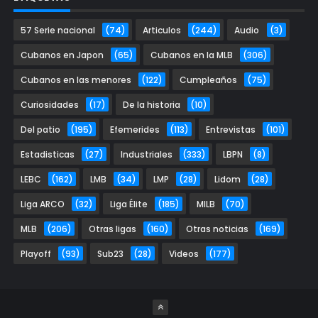
57 Serie nacional
(74)
Articulos
(244)
Audio
(3)
Cubanos en Japon
(65)
Cubanos en la MLB
(306)
Cubanos en las menores
(122)
Cumpleaños
(75)
Curiosidades
(17)
De la historia
(10)
Del patio
(195)
Efemerides
(113)
Entrevistas
(101)
Estadisticas
(27)
Industriales
(333)
LBPN
(8)
LEBC
(162)
LMB
(34)
LMP
(28)
Lidom
(28)
Liga ARCO
(32)
Liga Élite
(185)
MILB
(70)
MLB
(206)
Otras ligas
(160)
Otras noticias
(169)
Playoff
(93)
Sub23
(28)
Videos
(177)