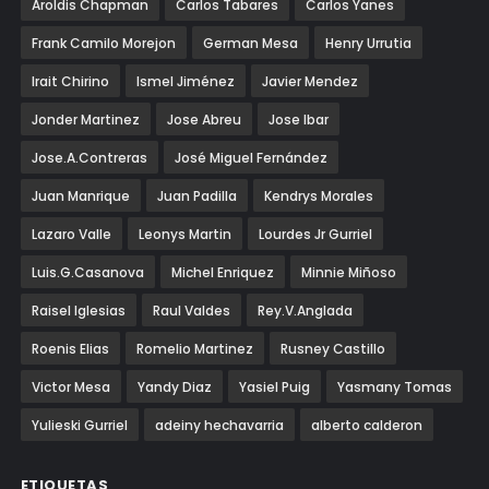
Aroldis Chapman
Carlos Tabares
Carlos Yanes
Frank Camilo Morejon
German Mesa
Henry Urrutia
Irait Chirino
Ismel Jiménez
Javier Mendez
Jonder Martinez
Jose Abreu
Jose Ibar
Jose.A.Contreras
José Miguel Fernández
Juan Manrique
Juan Padilla
Kendrys Morales
Lazaro Valle
Leonys Martin
Lourdes Jr Gurriel
Luis.G.Casanova
Michel Enriquez
Minnie Miñoso
Raisel Iglesias
Raul Valdes
Rey.V.Anglada
Roenis Elias
Romelio Martinez
Rusney Castillo
Victor Mesa
Yandy Diaz
Yasiel Puig
Yasmany Tomas
Yulieski Gurriel
adeiny hechavarria
alberto calderon
ETIQUETAS