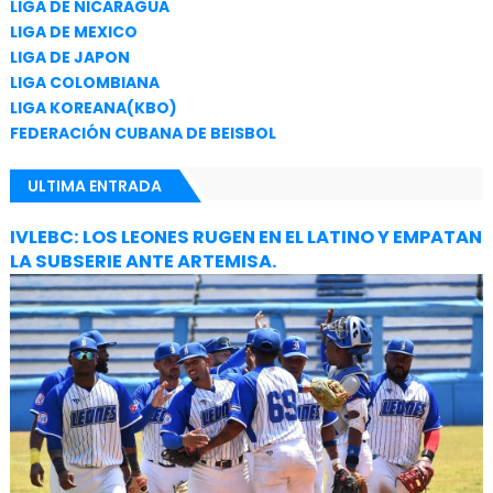
LIGA DE NICARAGUA
LIGA DE MEXICO
LIGA DE JAPON
LIGA COLOMBIANA
LIGA KOREANA(KBO)
FEDERACIÓN CUBANA DE BEISBOL
ULTIMA ENTRADA
IVLEBC: LOS LEONES RUGEN EN EL LATINO Y EMPATAN
LA SUBSERIE ANTE ARTEMISA.