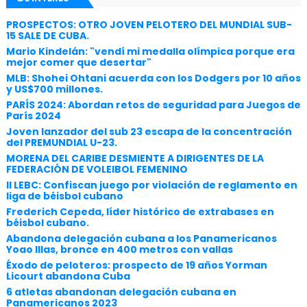
PROSPECTOS: OTRO JOVEN PELOTERO DEL MUNDIAL SUB-
15 SALE DE CUBA.
Mario Kindelán: "vendí mi medalla olímpica porque era
mejor comer que desertar"
MLB: Shohei Ohtani acuerda con los Dodgers por 10 años
y US$700 millones.
PARÍS 2024: Abordan retos de seguridad para Juegos de
París 2024
Joven lanzador del sub 23 escapa de la concentración
del PREMUNDIAL U-23.
MORENA DEL CARIBE DESMIENTE A DIRIGENTES DE LA
FEDERACIÓN DE VOLEIBOL FEMENINO
II LEBC: Confiscan juego por violación de reglamento en
liga de béisbol cubano
Frederich Cepeda, líder histórico de extrabases en
béisbol cubano.
Abandona delegación cubana a los Panamericanos
Yoao Illas, bronce en 400 metros con vallas
Éxodo de peloteros: prospecto de 19 años Yorman
Licourt abandona Cuba
6 atletas abandonan delegación cubana en
Panamericanos 2023