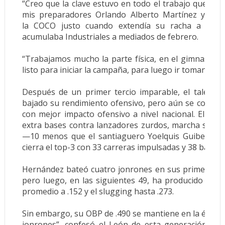
“Creo que la clave estuvo en todo el trabajo que hic
mis preparadores Orlando Alberto Martínez y Gusta
la
COCO
justo cuando extendía su racha a cuatr
acumulaba Industriales a mediados de febrero.
“Trabajamos mucho la parte física, en el gimnasio, 
listo para iniciar la campaña, para luego ir tomando el 
Después de un primer tercio imparable, el talentos
bajado su rendimiento ofensivo, pero aún se coloca e
con mejor impacto ofensivo a nivel nacional. El núm
extra bases contra lanzadores zurdos, marcha segun
—10 menos que el santiaguero Yoelquis Guibert— y
cierra el top-3 con 33 carreras impulsadas y 38 bases 
Hernández bateó cuatro jonrones en sus primeras 104
pero luego, en las siguientes 49, ha producido solo
promedio a .152 y el slugging hasta .273.
Sin embargo, su OBP de .490 se mantiene en la élite. 
jonrones”, confesó el León de esta generación que