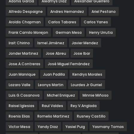
Adonis Garcia
Aledmys Diaz
Alexander Guerrero
Alfredo Despaigne
Andres Hernandez
Ariel Pestano
Aroldis Chapman
Carlos Tabares
Carlos Yanes
Frank Camilo Morejon
German Mesa
Henry Urrutia
Irait Chirino
Ismel Jiménez
Javier Mendez
Jonder Martinez
Jose Abreu
Jose Ibar
Jose.A.Contreras
José Miguel Fernández
Juan Manrique
Juan Padilla
Kendrys Morales
Lazaro Valle
Leonys Martin
Lourdes Jr Gurriel
Luis.G.Casanova
Michel Enriquez
Minnie Miñoso
Raisel Iglesias
Raul Valdes
Rey.V.Anglada
Roenis Elias
Romelio Martinez
Rusney Castillo
Victor Mesa
Yandy Diaz
Yasiel Puig
Yasmany Tomas