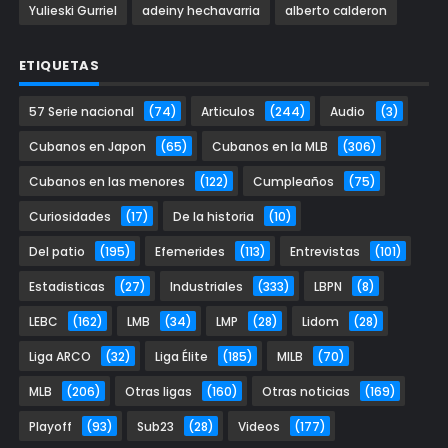
Yulieski Gurriel
adeiny hechavarria
alberto calderon
ETIQUETAS
57 Serie nacional
(74)
Articulos
(244)
Audio
(3)
Cubanos en Japon
(65)
Cubanos en la MLB
(306)
Cubanos en las menores
(122)
Cumpleaños
(75)
Curiosidades
(17)
De la historia
(10)
Del patio
(195)
Efemerides
(113)
Entrevistas
(101)
Estadisticas
(27)
Industriales
(333)
LBPN
(8)
LEBC
(162)
LMB
(34)
LMP
(28)
Lidom
(28)
Liga ARCO
(32)
Liga Élite
(185)
MILB
(70)
MLB
(206)
Otras ligas
(160)
Otras noticias
(169)
Playoff
(93)
Sub23
(28)
Videos
(177)