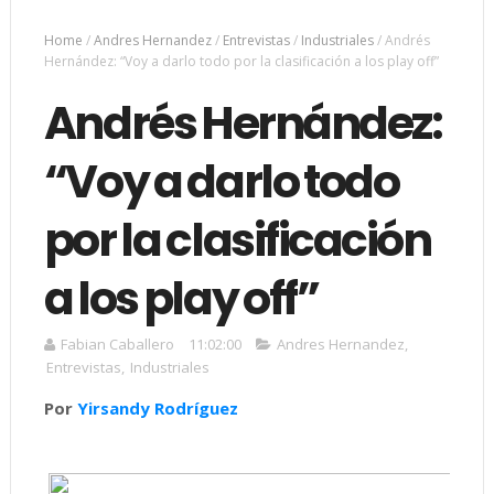
Home
/
Andres Hernandez
/
Entrevistas
/
Industriales
/
Andrés
Hernández: “Voy a darlo todo por la clasificación a los play off”
Andrés Hernández:
“Voy a darlo todo
por la clasificación
a los play off”
Fabian Caballero
11:02:00
Andres Hernandez
,
Entrevistas
,
Industriales
Por
Yirsandy Rodríguez