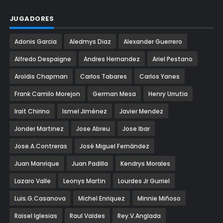
JUGADORES
Adonis Garcia
Aledmys Diaz
Alexander Guerrero
Alfredo Despaigne
Andres Hernandez
Ariel Pestano
Aroldis Chapman
Carlos Tabares
Carlos Yanes
Frank Camilo Morejon
German Mesa
Henry Urrutia
Irait Chirino
Ismel Jiménez
Javier Mendez
Jonder Martinez
Jose Abreu
Jose Ibar
Jose.A.Contreras
José Miguel Fernández
Juan Manrique
Juan Padilla
Kendrys Morales
Lazaro Valle
Leonys Martin
Lourdes Jr Gurriel
Luis.G.Casanova
Michel Enriquez
Minnie Miñoso
Raisel Iglesias
Raul Valdes
Rey.V.Anglada