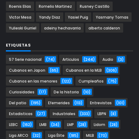
Roenis Elias
Romelio Martinez
Rusney Castillo
Victor Mesa
Yandy Diaz
Yasiel Puig
Yasmany Tomas
Yulieski Gurriel
adeiny hechavarria
alberto calderon
ETIQUETAS
57 Serie nacional
(74)
Articulos
(244)
Audio
(3)
Cubanos en Japon
(65)
Cubanos en la MLB
(306)
Cubanos en las menores
(122)
Cumpleaños
(75)
Curiosidades
(17)
De la historia
(10)
Del patio
(195)
Efemerides
(113)
Entrevistas
(101)
Estadisticas
(27)
Industriales
(333)
LBPN
(8)
LEBC
(162)
LMB
(34)
LMP
(28)
Lidom
(28)
Liga ARCO
(32)
Liga Élite
(185)
MILB
(70)