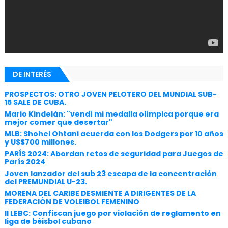
DE INTERÉS
PROSPECTOS: OTRO JOVEN PELOTERO DEL MUNDIAL SUB-
15 SALE DE CUBA.
Mario Kindelán: "vendí mi medalla olímpica porque era
mejor comer que desertar"
MLB: Shohei Ohtani acuerda con los Dodgers por 10 años
y US$700 millones.
PARÍS 2024: Abordan retos de seguridad para Juegos de
París 2024
Joven lanzador del sub 23 escapa de la concentración
del PREMUNDIAL U-23.
MORENA DEL CARIBE DESMIENTE A DIRIGENTES DE LA
FEDERACIÓN DE VOLEIBOL FEMENINO
II LEBC: Confiscan juego por violación de reglamento en
liga de béisbol cubano