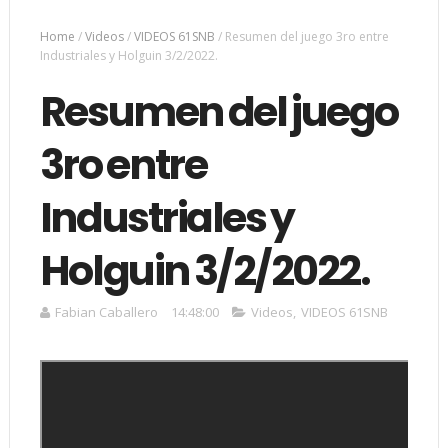
Home
/
Videos
/
VIDEOS 61SNB
/
Resumen del juego 3ro entre
Industriales y Holguin 3/2/2022.
Resumen del juego
3ro entre
Industriales y
Holguin 3/2/2022.
Fabian Caballero
14:48:00
Videos
,
VIDEOS 61SNB