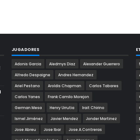
JUGADORES
E
Adonis Garcia
Aledmys Diaz
Alexander Guerrero
E
Alfredo Despaigne
Andres Hernandez
Ariel Pestano
Aroldis Chapman
Carlos Tabares
N
Carlos Yanes
Frank Camilo Morejon
German Mesa
Henry Urrutia
Irait Chirino
Ismel Jiménez
Javier Mendez
Jonder Martinez
Jose Abreu
Jose Ibar
Jose.A.Contreras