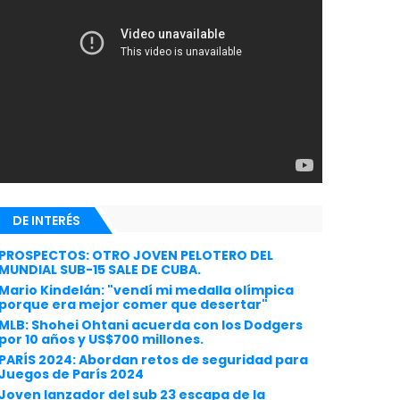
DE INTERÉS
PROSPECTOS: OTRO JOVEN PELOTERO DEL
MUNDIAL SUB-15 SALE DE CUBA.
Mario Kindelán: "vendí mi medalla olímpica
porque era mejor comer que desertar"
MLB: Shohei Ohtani acuerda con los Dodgers
por 10 años y US$700 millones.
PARÍS 2024: Abordan retos de seguridad para
Juegos de París 2024
Joven lanzador del sub 23 escapa de la