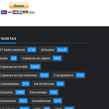
TIQUETAS
57 Serie nacional
(74)
Articulos
(244)
Audio
(3)
Cubanos en Japon
(65)
Cubanos en la MLB
(306)
Cubanos en las menores
(122)
Cumpleaños
(75)
Curiosidades
(17)
De la historia
(10)
Del patio
(195)
Efemerides
(113)
Entrevistas
(101)
Estadisticas
(27)