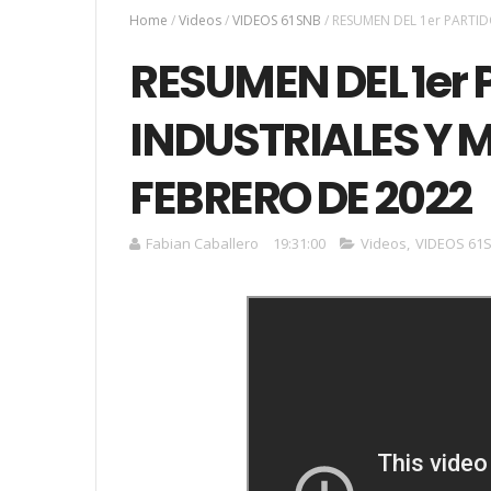
Home
/
Videos
/
VIDEOS 61SNB
/
RESUMEN DEL 1er PARTID
RESUMEN DEL 1er 
INDUSTRIALES Y 
FEBRERO DE 2022
Fabian Caballero
19:31:00
Videos
,
VIDEOS 61