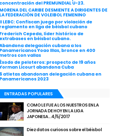
concentración del PREMUNDIAL U-23.
MORENA DEL CARIBE DESMIENTE A DIRIGENTES DE
LA FEDERACIÓN DE VOLEIBOL FEMENINO
II LEBC: Confiscan juego por violación de
reglamento en liga de béisbol cubano
Frederich Cepeda, líder histórico de
extrabases en béisbol cubano.
Abandona delegación cubana a los
Panamericanos Yoao Illas, bronce en 400
metros con vallas
Éxodo de peloteros: prospecto de 19 años
Yorman Licourt abandona Cuba
6 atletas abandonan delegación cubana en
Panamericanos 2023
ENTRADAS POPULARES
COMO LE FUE A LOS NUESTROS EN LA
JORNADA DE HOY EN LA LIGA
JAPONESA...4/5/2017
Diez datos curiosos sobre el béisbol