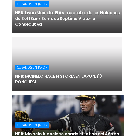
CUBANOS EN JAPON
NPB: Livan Moinelo: El As Imparable de los Halcones
de SoftBank Suma su Séptima Victoria
Consecutiva
CUBANOS EN JAPON
NPB: MOINELO HACE HISTORIA EN JAPON, ¡18
PONCHES!
CUBANOS EN JAPÓN
NPB: Moinelo fue seleccionado el Latino del Año en