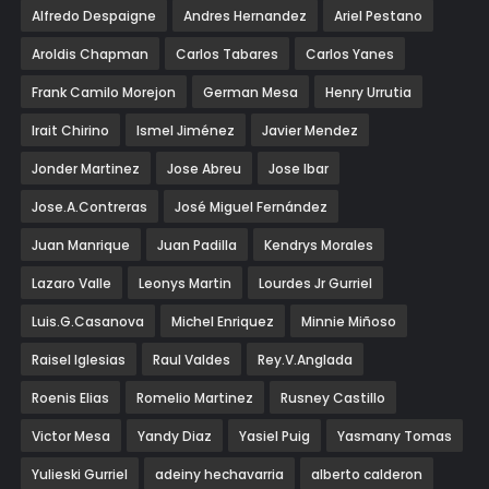
Alfredo Despaigne
Andres Hernandez
Ariel Pestano
Aroldis Chapman
Carlos Tabares
Carlos Yanes
Frank Camilo Morejon
German Mesa
Henry Urrutia
Irait Chirino
Ismel Jiménez
Javier Mendez
Jonder Martinez
Jose Abreu
Jose Ibar
Jose.A.Contreras
José Miguel Fernández
Juan Manrique
Juan Padilla
Kendrys Morales
Lazaro Valle
Leonys Martin
Lourdes Jr Gurriel
Luis.G.Casanova
Michel Enriquez
Minnie Miñoso
Raisel Iglesias
Raul Valdes
Rey.V.Anglada
Roenis Elias
Romelio Martinez
Rusney Castillo
Victor Mesa
Yandy Diaz
Yasiel Puig
Yasmany Tomas
Yulieski Gurriel
adeiny hechavarria
alberto calderon