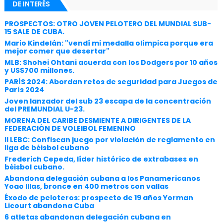
DE INTERÉS
PROSPECTOS: OTRO JOVEN PELOTERO DEL MUNDIAL SUB-
15 SALE DE CUBA.
Mario Kindelán: "vendí mi medalla olímpica porque era
mejor comer que desertar"
MLB: Shohei Ohtani acuerda con los Dodgers por 10 años
y US$700 millones.
PARÍS 2024: Abordan retos de seguridad para Juegos de
París 2024
Joven lanzador del sub 23 escapa de la concentración
del PREMUNDIAL U-23.
MORENA DEL CARIBE DESMIENTE A DIRIGENTES DE LA
FEDERACIÓN DE VOLEIBOL FEMENINO
II LEBC: Confiscan juego por violación de reglamento en
liga de béisbol cubano
Frederich Cepeda, líder histórico de extrabases en
béisbol cubano.
Abandona delegación cubana a los Panamericanos
Yoao Illas, bronce en 400 metros con vallas
Éxodo de peloteros: prospecto de 19 años Yorman
Licourt abandona Cuba
6 atletas abandonan delegación cubana en