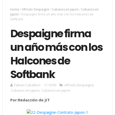
Home
/
Alfredo Despaigne
/
Cubanos en Japon
/
Cubanos en
Japón
/
Despaigne firma un año más con los Halcones de
Softbank
Despaigne firma
un año más con los
Halcones de
Softbank
Fabian Caballero
11:10:00
Alfredo Despaigne
,
Cubanos en Japon
,
Cubanos en Japón
Por:
Redacción de JIT