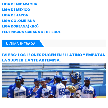
LIGA DE NICARAGUA
LIGA DE MEXICO
LIGA DE JAPON
LIGA COLOMBIANA
LIGA KOREANA(KBO)
FEDERACIÓN CUBANA DE BEISBOL
ULTIMA ENTRADA
IVLEBC: LOS LEONES RUGEN EN EL LATINO Y EMPATAN
LA SUBSERIE ANTE ARTEMISA.