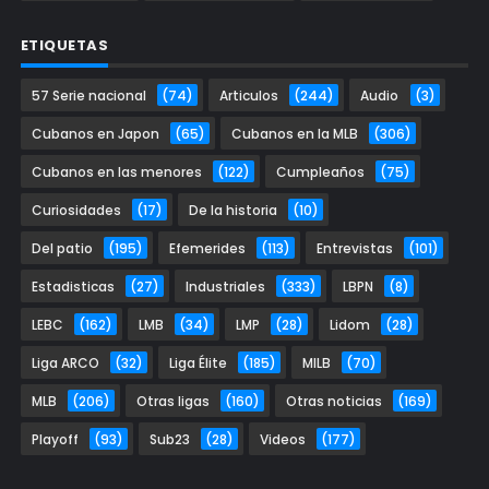
ETIQUETAS
57 Serie nacional
(74)
Articulos
(244)
Audio
(3)
Cubanos en Japon
(65)
Cubanos en la MLB
(306)
Cubanos en las menores
(122)
Cumpleaños
(75)
Curiosidades
(17)
De la historia
(10)
Del patio
(195)
Efemerides
(113)
Entrevistas
(101)
Estadisticas
(27)
Industriales
(333)
LBPN
(8)
LEBC
(162)
LMB
(34)
LMP
(28)
Lidom
(28)
Liga ARCO
(32)
Liga Élite
(185)
MILB
(70)
MLB
(206)
Otras ligas
(160)
Otras noticias
(169)
Playoff
(93)
Sub23
(28)
Videos
(177)