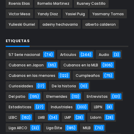
Roenis Elias
Romelio Martinez
Rusney Castillo
Victor Mesa
Yandy Diaz
Yasiel Puig
Yasmany Tomas
Yulieski Gurriel
adeiny hechavarria
alberto calderon
ETIQUETAS
57 Serie nacional
(74)
Articulos
(244)
Audio
(3)
Cubanos en Japon
(65)
Cubanos en la MLB
(306)
Cubanos en las menores
(122)
Cumpleaños
(75)
Curiosidades
(17)
De la historia
(10)
Del patio
(195)
Efemerides
(113)
Entrevistas
(101)
Estadisticas
(27)
Industriales
(333)
LBPN
(8)
LEBC
(162)
LMB
(34)
LMP
(28)
Lidom
(28)
Liga ARCO
(32)
Liga Élite
(185)
MILB
(70)