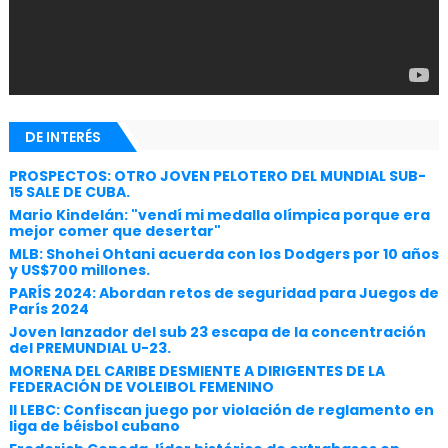
DE INTERÉS
PROSPECTOS: OTRO JOVEN PELOTERO DEL MUNDIAL SUB-
15 SALE DE CUBA.
Mario Kindelán: "vendí mi medalla olímpica porque era
mejor comer que desertar"
MLB: Shohei Ohtani acuerda con los Dodgers por 10 años
y US$700 millones.
PARÍS 2024: Abordan retos de seguridad para Juegos de
París 2024
Joven lanzador del sub 23 escapa de la concentración
del PREMUNDIAL U-23.
MORENA DEL CARIBE DESMIENTE A DIRIGENTES DE LA
FEDERACIÓN DE VOLEIBOL FEMENINO
II LEBC: Confiscan juego por violación de reglamento en
liga de béisbol cubano