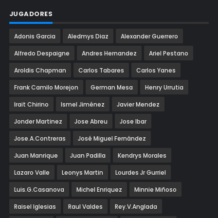
JUGADORES
Adonis Garcia
Aledmys Diaz
Alexander Guerrero
Alfredo Despaigne
Andres Hernandez
Ariel Pestano
Aroldis Chapman
Carlos Tabares
Carlos Yanes
Frank Camilo Morejon
German Mesa
Henry Urrutia
Irait Chirino
Ismel Jiménez
Javier Mendez
Jonder Martinez
Jose Abreu
Jose Ibar
Jose.A.Contreras
José Miguel Fernández
Juan Manrique
Juan Padilla
Kendrys Morales
Lazaro Valle
Leonys Martin
Lourdes Jr Gurriel
Luis.G.Casanova
Michel Enriquez
Minnie Miñoso
Raisel Iglesias
Raul Valdes
Rey.V.Anglada