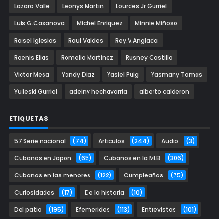
Lazaro Valle
Leonys Martin
Lourdes Jr Gurriel
Luis.G.Casanova
Michel Enriquez
Minnie Miñoso
Raisel Iglesias
Raul Valdes
Rey.V.Anglada
Roenis Elias
Romelio Martinez
Rusney Castillo
Victor Mesa
Yandy Diaz
Yasiel Puig
Yasmany Tomas
Yulieski Gurriel
adeiny hechavarria
alberto calderon
ETIQUETAS
57 Serie nacional
(74)
Articulos
(244)
Audio
(3)
Cubanos en Japon
(65)
Cubanos en la MLB
(306)
Cubanos en las menores
(122)
Cumpleaños
(75)
Curiosidades
(17)
De la historia
(10)
Del patio
(195)
Efemerides
(113)
Entrevistas
(101)