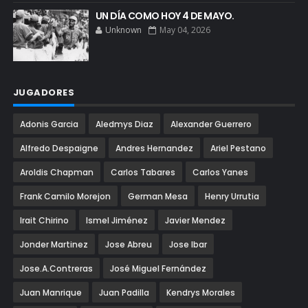
UN DÍA COMO HOY 4 DE MAYO.
Unknown
May 04, 2026
JUGADORES
Adonis Garcia
Aledmys Diaz
Alexander Guerrero
Alfredo Despaigne
Andres Hernandez
Ariel Pestano
Aroldis Chapman
Carlos Tabares
Carlos Yanes
Frank Camilo Morejon
German Mesa
Henry Urrutia
Irait Chirino
Ismel Jiménez
Javier Mendez
Jonder Martinez
Jose Abreu
Jose Ibar
Jose.A.Contreras
José Miguel Fernández
Juan Manrique
Juan Padilla
Kendrys Morales