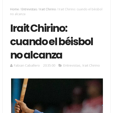
Home
/
Entrevistas
/
Irait Chirino
/
Irait Chirino: cuando el béisbol
no alcanza
Irait Chirino:
cuando el béisbol
no alcanza
Fabian Caballero
20:35:00
Entrevistas
,
Irait Chirino