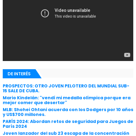
DE INTERÉS
PROSPECTOS: OTRO JOVEN PELOTERO DEL MUNDIAL SUB-
15 SALE DE CUBA.
Mario Kindelán: "vendí mi medalla olímpica porque era
mejor comer que desertar"
MLB: Shohei Ohtani acuerda con los Dodgers por 10 años
y US$700 millones.
PARÍS 2024: Abordan retos de seguridad para Juegos de
París 2024
Joven lanzador del sub 23 escapa de la concentración