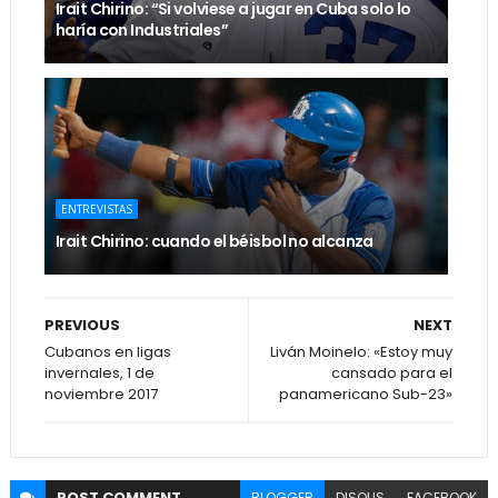
Irait Chirino: “Si volviese a jugar en Cuba solo lo
haría con Industriales”
ENTREVISTAS
Irait Chirino: cuando el béisbol no alcanza
PREVIOUS
NEXT
Cubanos en ligas
Liván Moinelo: «Estoy muy
invernales, 1 de
cansado para el
noviembre 2017
panamericano Sub-23»
POST
COMMENT
BLOGGER
DISQUS
FACEBOOK