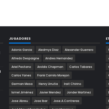
JUGADORES
E
Adonis Garcia
Aledmys Diaz
Alexander Guerrero
E
Alfredo Despaigne
Andres Hernandez
Ariel Pestano
Aroldis Chapman
Carlos Tabares
N
Carlos Yanes
Frank Camilo Morejon
German Mesa
Henry Urrutia
Irait Chirino
Ismel Jiménez
Javier Mendez
Jonder Martinez
Jose Abreu
Jose Ibar
Jose.A.Contreras