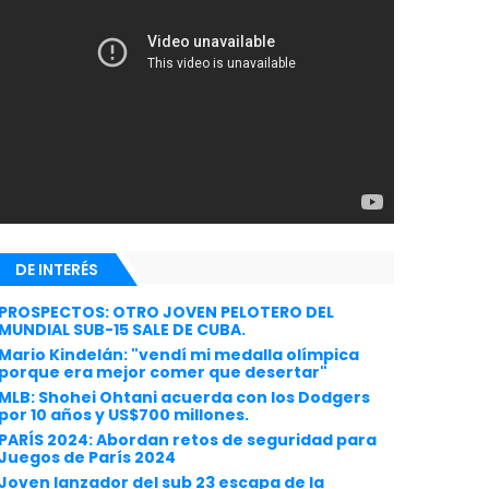
DE INTERÉS
PROSPECTOS: OTRO JOVEN PELOTERO DEL
MUNDIAL SUB-15 SALE DE CUBA.
Mario Kindelán: "vendí mi medalla olímpica
porque era mejor comer que desertar"
MLB: Shohei Ohtani acuerda con los Dodgers
por 10 años y US$700 millones.
PARÍS 2024: Abordan retos de seguridad para
Juegos de París 2024
Joven lanzador del sub 23 escapa de la