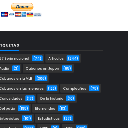
TIQUETAS
57 Serie nacional
(74)
Articulos
(244)
Audio
(3)
Cubanos en Japon
(65)
Cubanos en la MLB
(306)
Cubanos en las menores
(122)
Cumpleaños
(75)
Curiosidades
(17)
De la historia
(10)
Del patio
(195)
Efemerides
(113)
Entrevistas
(101)
Estadisticas
(27)