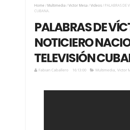
Home
/
Multimedia
/
Victor Mesa
/
Videos
/
PALABRAS DE V
CUBANA.
PALABRAS DE VÍC
NOTICIERO NACIO
TELEVISIÓN CUBA
Fabian Caballero
16:13:00
Multimedia
,
Victor