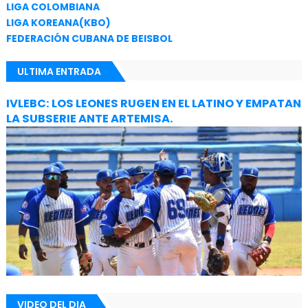
LIGA COLOMBIANA
LIGA KOREANA(KBO)
FEDERACIÓN CUBANA DE BEISBOL
ULTIMA ENTRADA
IVLEBC: LOS LEONES RUGEN EN EL LATINO Y EMPATAN
LA SUBSERIE ANTE ARTEMISA.
VIDEO DEL DIA