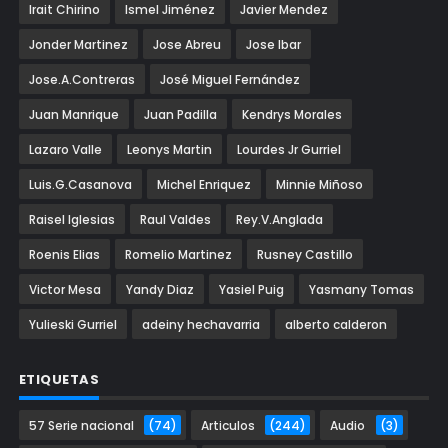
Irait Chirino
Ismel Jiménez
Javier Mendez
Jonder Martinez
Jose Abreu
Jose Ibar
Jose.A.Contreras
José Miguel Fernández
Juan Manrique
Juan Padilla
Kendrys Morales
Lazaro Valle
Leonys Martin
Lourdes Jr Gurriel
Luis.G.Casanova
Michel Enriquez
Minnie Miñoso
Raisel Iglesias
Raul Valdes
Rey.V.Anglada
Roenis Elias
Romelio Martinez
Rusney Castillo
Victor Mesa
Yandy Diaz
Yasiel Puig
Yasmany Tomas
Yulieski Gurriel
adeiny hechavarria
alberto calderon
ETIQUETAS
57 Serie nacional
(74)
Articulos
(244)
Audio
(3)