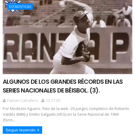
ESTADISTICAS
ALGUNOS DE LOS GRANDES RÉCORDS EN LAS
SERIES NACIONALES DE BÉISBOL. (3).
Fabian Caballero
15:27:00
Por Modesto Aguero. foto de la web -20 juegos completos de Roberto
Valdés (MIN) y Emilio Salgado (VEG) en la Serie Nacional de 1969
(form...
Seguir leyendo