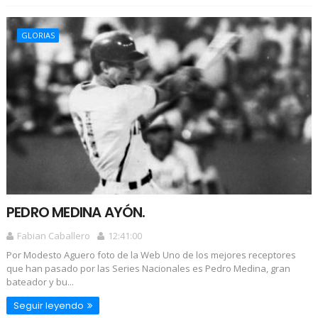
GLORIAS
PEDRO MEDINA AYÓN.
Fabian Caballero
12:41:00
Por Modesto Aguero foto de la Web Uno de los mejores receptores
que han pasado por las Series Nacionales es Pedro Medina, gran
bateador y bu...
Seguir leyendo