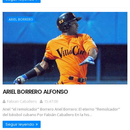
ARIEL BORRERO
ARIEL BORRERO ALFONSO
Fabian Caballero
15:47:00
Ariel "el remolcador" Borrero Ariel Borrero: El eterno "Remolcador"
del béisbol cubano Por Fabián Caballero En la his...
Seguir leyendo