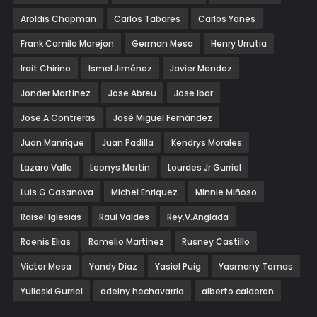
Aroldis Chapman
Carlos Tabares
Carlos Yanes
Frank Camilo Morejon
German Mesa
Henry Urrutia
Irait Chirino
Ismel Jiménez
Javier Mendez
Jonder Martinez
Jose Abreu
Jose Ibar
Jose.A.Contreras
José Miguel Fernández
Juan Manrique
Juan Padilla
Kendrys Morales
Lazaro Valle
Leonys Martin
Lourdes Jr Gurriel
Luis.G.Casanova
Michel Enriquez
Minnie Miñoso
Raisel Iglesias
Raul Valdes
Rey.V.Anglada
Roenis Elias
Romelio Martinez
Rusney Castillo
Victor Mesa
Yandy Diaz
Yasiel Puig
Yasmany Tomas
Yulieski Gurriel
adeiny hechavarria
alberto calderon