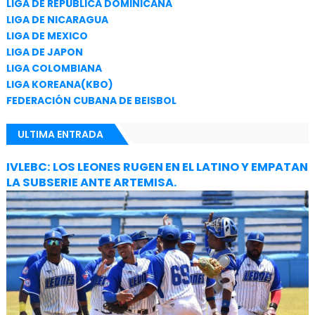
LIGA DE REPÚBLICA DOMINICANA
LIGA DE NICARAGUA
LIGA DE MEXICO
LIGA DE JAPON
LIGA COLOMBIANA
LIGA KOREANA(KBO)
FEDERACIÓN CUBANA DE BEISBOL
ULTIMA ENTRADA
IVLEBC: LOS LEONES RUGEN EN EL LATINO Y EMPATAN
LA SUBSERIE ANTE ARTEMISA.