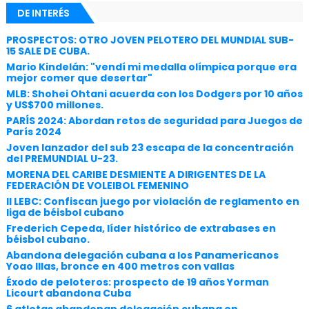
DE INTERÉS
PROSPECTOS: OTRO JOVEN PELOTERO DEL MUNDIAL SUB-
15 SALE DE CUBA.
Mario Kindelán: "vendí mi medalla olímpica porque era
mejor comer que desertar"
MLB: Shohei Ohtani acuerda con los Dodgers por 10 años
y US$700 millones.
PARÍS 2024: Abordan retos de seguridad para Juegos de
París 2024
Joven lanzador del sub 23 escapa de la concentración
del PREMUNDIAL U-23.
MORENA DEL CARIBE DESMIENTE A DIRIGENTES DE LA
FEDERACIÓN DE VOLEIBOL FEMENINO
II LEBC: Confiscan juego por violación de reglamento en
liga de béisbol cubano
Frederich Cepeda, líder histórico de extrabases en
béisbol cubano.
Abandona delegación cubana a los Panamericanos
Yoao Illas, bronce en 400 metros con vallas
Éxodo de peloteros: prospecto de 19 años Yorman
Licourt abandona Cuba