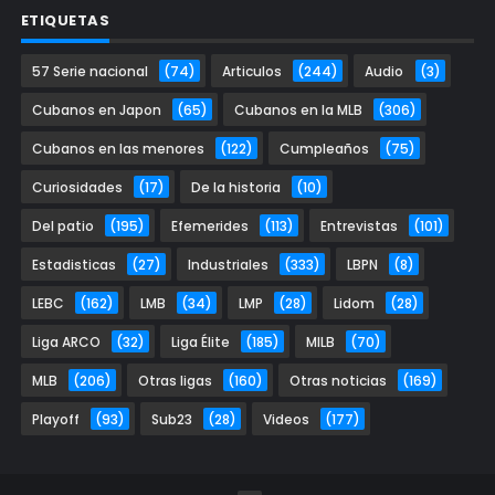
ETIQUETAS
57 Serie nacional
(74)
Articulos
(244)
Audio
(3)
Cubanos en Japon
(65)
Cubanos en la MLB
(306)
Cubanos en las menores
(122)
Cumpleaños
(75)
Curiosidades
(17)
De la historia
(10)
Del patio
(195)
Efemerides
(113)
Entrevistas
(101)
Estadisticas
(27)
Industriales
(333)
LBPN
(8)
LEBC
(162)
LMB
(34)
LMP
(28)
Lidom
(28)
Liga ARCO
(32)
Liga Élite
(185)
MILB
(70)
MLB
(206)
Otras ligas
(160)
Otras noticias
(169)
Playoff
(93)
Sub23
(28)
Videos
(177)