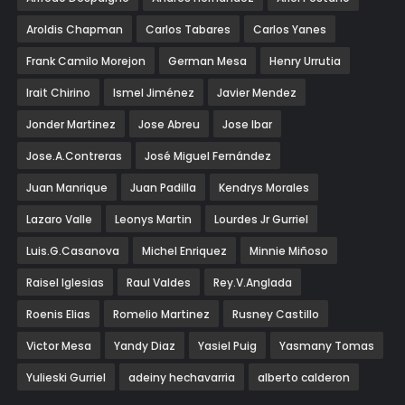
Aroldis Chapman
Carlos Tabares
Carlos Yanes
Frank Camilo Morejon
German Mesa
Henry Urrutia
Irait Chirino
Ismel Jiménez
Javier Mendez
Jonder Martinez
Jose Abreu
Jose Ibar
Jose.A.Contreras
José Miguel Fernández
Juan Manrique
Juan Padilla
Kendrys Morales
Lazaro Valle
Leonys Martin
Lourdes Jr Gurriel
Luis.G.Casanova
Michel Enriquez
Minnie Miñoso
Raisel Iglesias
Raul Valdes
Rey.V.Anglada
Roenis Elias
Romelio Martinez
Rusney Castillo
Victor Mesa
Yandy Diaz
Yasiel Puig
Yasmany Tomas
Yulieski Gurriel
adeiny hechavarria
alberto calderon