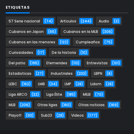
ETIQUETAS
57 Serie nacional
(74)
Articulos
(244)
Audio
(3)
Cubanos en Japon
(65)
Cubanos en la MLB
(306)
Cubanos en las menores
(122)
Cumpleaños
(75)
Curiosidades
(17)
De la historia
(10)
Del patio
(195)
Efemerides
(113)
Entrevistas
(101)
Estadisticas
(27)
Industriales
(333)
LBPN
(8)
LEBC
(162)
LMB
(34)
LMP
(28)
Lidom
(28)
Liga ARCO
(32)
Liga Élite
(185)
MILB
(70)
MLB
(206)
Otras ligas
(160)
Otras noticias
(169)
Playoff
(93)
Sub23
(28)
Videos
(177)