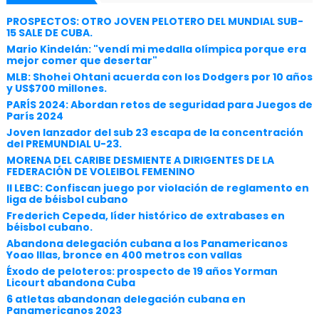
PROSPECTOS: OTRO JOVEN PELOTERO DEL MUNDIAL SUB-
15 SALE DE CUBA.
Mario Kindelán: "vendí mi medalla olímpica porque era
mejor comer que desertar"
MLB: Shohei Ohtani acuerda con los Dodgers por 10 años
y US$700 millones.
PARÍS 2024: Abordan retos de seguridad para Juegos de
París 2024
Joven lanzador del sub 23 escapa de la concentración
del PREMUNDIAL U-23.
MORENA DEL CARIBE DESMIENTE A DIRIGENTES DE LA
FEDERACIÓN DE VOLEIBOL FEMENINO
II LEBC: Confiscan juego por violación de reglamento en
liga de béisbol cubano
Frederich Cepeda, líder histórico de extrabases en
béisbol cubano.
Abandona delegación cubana a los Panamericanos
Yoao Illas, bronce en 400 metros con vallas
Éxodo de peloteros: prospecto de 19 años Yorman
Licourt abandona Cuba
6 atletas abandonan delegación cubana en
Panamericanos 2023