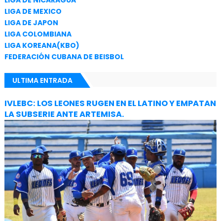
LIGA DE MEXICO
LIGA DE JAPON
LIGA COLOMBIANA
LIGA KOREANA(KBO)
FEDERACIÓN CUBANA DE BEISBOL
ULTIMA ENTRADA
IVLEBC: LOS LEONES RUGEN EN EL LATINO Y EMPATAN
LA SUBSERIE ANTE ARTEMISA.