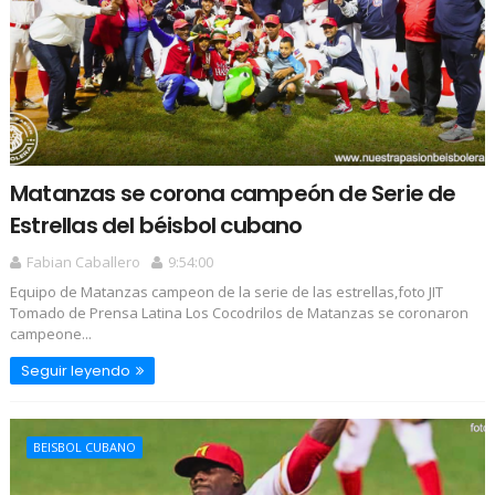
Matanzas se corona campeón de Serie de
Estrellas del béisbol cubano
Fabian Caballero
9:54:00
Equipo de Matanzas campeon de la serie de las estrellas,foto JIT
Tomado de Prensa Latina Los Cocodrilos de Matanzas se coronaron
campeone...
Seguir leyendo
BEISBOL CUBANO