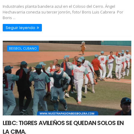
Industriales planta bandera azul en el Coloso del Cerro. Ángel
Hechavarria conecta su tercer jonrón, foto/ Boris Luis Cabrera Por
Boris ...
Seguir leyendo
BEISBOL CUBANO
LEBC: TIGRES AVILEÑOS SE QUEDAN SOLOS EN
LA CIMA.