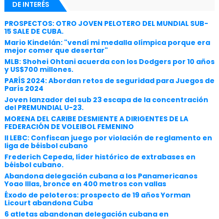
DE INTERÉS
PROSPECTOS: OTRO JOVEN PELOTERO DEL MUNDIAL SUB-
15 SALE DE CUBA.
Mario Kindelán: "vendí mi medalla olímpica porque era
mejor comer que desertar"
MLB: Shohei Ohtani acuerda con los Dodgers por 10 años
y US$700 millones.
PARÍS 2024: Abordan retos de seguridad para Juegos de
París 2024
Joven lanzador del sub 23 escapa de la concentración
del PREMUNDIAL U-23.
MORENA DEL CARIBE DESMIENTE A DIRIGENTES DE LA
FEDERACIÓN DE VOLEIBOL FEMENINO
II LEBC: Confiscan juego por violación de reglamento en
liga de béisbol cubano
Frederich Cepeda, líder histórico de extrabases en
béisbol cubano.
Abandona delegación cubana a los Panamericanos
Yoao Illas, bronce en 400 metros con vallas
Éxodo de peloteros: prospecto de 19 años Yorman
Licourt abandona Cuba
6 atletas abandonan delegación cubana en