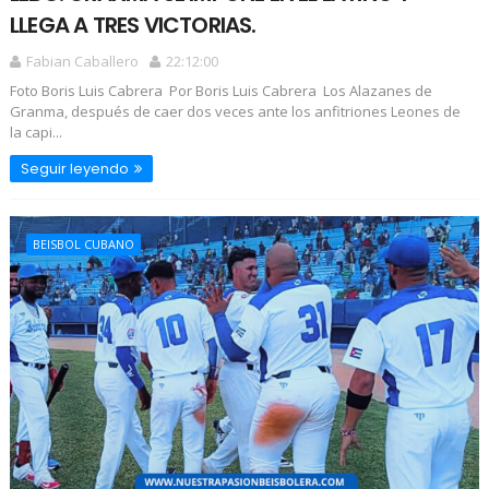
LLEGA A TRES VICTORIAS.
Fabian Caballero
22:12:00
Foto Boris Luis Cabrera Por Boris Luis Cabrera Los Alazanes de
Granma, después de caer dos veces ante los anfitriones Leones de
la capi...
Seguir leyendo
BEISBOL CUBANO