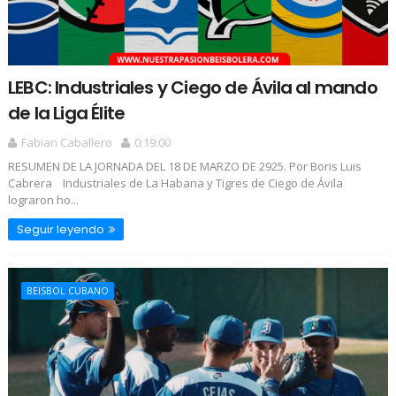
LEBC: Industriales y Ciego de Ávila al mando
de la Liga Élite
Fabian Caballero
0:19:00
RESUMEN DE LA JORNADA DEL 18 DE MARZO DE 2925. Por Boris Luis
Cabrera Industriales de La Habana y Tigres de Ciego de Ávila
lograron ho...
Seguir leyendo
BEISBOL CUBANO