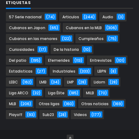
ETIQUETAS
57 Serie nacional
(74)
Articulos
(244)
Audio
(3)
Cubanos en Japon
(65)
Cubanos en la MLB
(306)
Cubanos en las menores
(122)
Cumpleaños
(75)
Curiosidades
(17)
De la historia
(10)
Del patio
(195)
Efemerides
(113)
Entrevistas
(101)
Estadisticas
(27)
Industriales
(333)
LBPN
(8)
LEBC
(162)
LMB
(34)
LMP
(28)
Lidom
(28)
Liga ARCO
(32)
Liga Élite
(185)
MILB
(70)
MLB
(206)
Otras ligas
(160)
Otras noticias
(169)
Playoff
(93)
Sub23
(28)
Videos
(177)