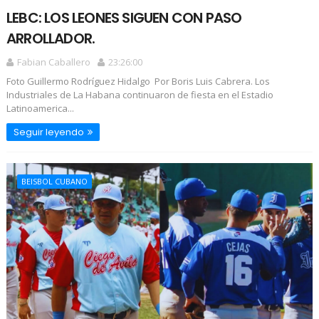
LEBC: LOS LEONES SIGUEN CON PASO
ARROLLADOR.
Fabian Caballero
23:26:00
Foto Guillermo Rodríguez Hidalgo Por Boris Luis Cabrera. Los
Industriales de La Habana continuaron de fiesta en el Estadio
Latinoamerica...
Seguir leyendo
BEISBOL CUBANO