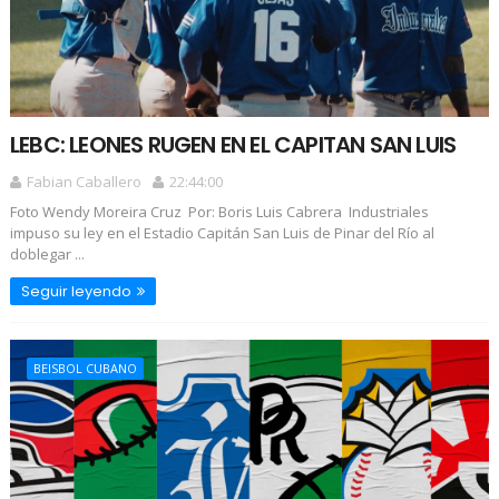
LEBC: LEONES RUGEN EN EL CAPITAN SAN LUIS
Fabian Caballero
22:44:00
Foto Wendy Moreira Cruz Por: Boris Luis Cabrera Industriales
impuso su ley en el Estadio Capitán San Luis de Pinar del Río al
doblegar ...
Seguir leyendo
BEISBOL CUBANO