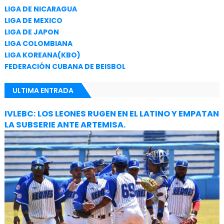
LIGA DE NICARAGUA
LIGA DE MEXICO
LIGA DE JAPON
LIGA COLOMBIANA
LIGA KOREANA(KBO)
FEDERACIÓN CUBANA DE BEISBOL
ULTIMA ENTRADA
IVLEBC: LOS LEONES RUGEN EN EL LATINO Y EMPATAN
LA SUBSERIE ANTE ARTEMISA.