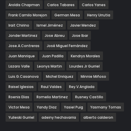
Aroldis Chapman
Carlos Tabares
Carlos Yanes
Frank Camilo Morejon
German Mesa
Henry Urrutia
Irait Chirino
Ismel Jiménez
Javier Mendez
Jonder Martinez
Jose Abreu
Jose Ibar
Jose.A.Contreras
José Miguel Fernández
Juan Manrique
Juan Padilla
Kendrys Morales
Lazaro Valle
Leonys Martin
Lourdes Jr Gurriel
Luis.G.Casanova
Michel Enriquez
Minnie Miñoso
Raisel Iglesias
Raul Valdes
Rey.V.Anglada
Roenis Elias
Romelio Martinez
Rusney Castillo
Victor Mesa
Yandy Diaz
Yasiel Puig
Yasmany Tomas
Yulieski Gurriel
adeiny hechavarria
alberto calderon