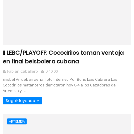
II LEBC/PLAYOFF: Cocodrilos toman ventaja
en final beisbolera cubana
Fabian Caballero
0:40:00
Erisbel Arruebarruena, foto Internet Por Boris Luis Cabrera Los
Cocodrilos matanceros derrotaron hoy 8-4 a los Cazadores de
Artemisa y t...
Seguir leyendo
ARTEMISA