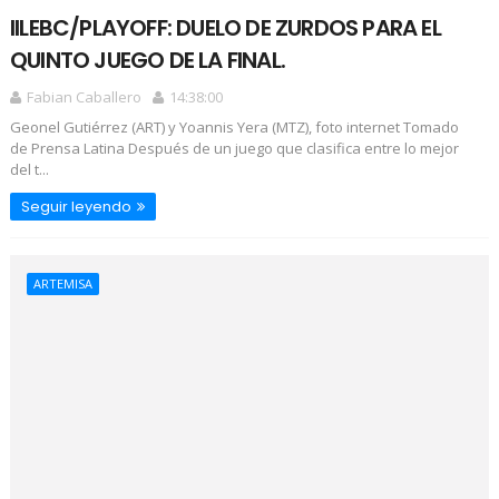
IILEBC/PLAYOFF: DUELO DE ZURDOS PARA EL
QUINTO JUEGO DE LA FINAL.
Fabian Caballero
14:38:00
Geonel Gutiérrez (ART) y Yoannis Yera (MTZ), foto internet Tomado
de Prensa Latina Después de un juego que clasifica entre lo mejor
del t...
Seguir leyendo
ARTEMISA