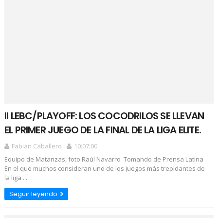
II LEBC/PLAYOFF: LOS COCODRILOS SE LLEVAN
EL PRIMER JUEGO DE LA FINAL DE LA LIGA ELITE.
Fabian Caballero
10:07:00
Equipo de Matanzas, foto Raúl Navarro Tomando de Prensa Latina
En el que muchos consideran uno de los juegos más trepidantes de
la liga ...
Seguir leyendo