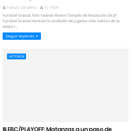
Fabian Caballero
12:19:00
Yurisbel Gracial, foto Yadrian Rivero Tomado de Redacción de JIT
Yurisbel Gracial mereció la condición de jugador más valioso de la
etapa r...
Seguir leyendo
ARTEMISA
IILEBC/PLAYOFF: Matanzas a un paso de