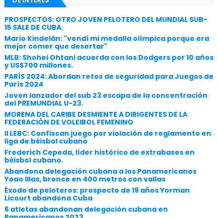
DE INTERÉS
PROSPECTOS: OTRO JOVEN PELOTERO DEL MUNDIAL SUB-
15 SALE DE CUBA.
Mario Kindelán: "vendí mi medalla olímpica porque era
mejor comer que desertar"
MLB: Shohei Ohtani acuerda con los Dodgers por 10 años
y US$700 millones.
PARÍS 2024: Abordan retos de seguridad para Juegos de
París 2024
Joven lanzador del sub 23 escapa de la concentración
del PREMUNDIAL U-23.
MORENA DEL CARIBE DESMIENTE A DIRIGENTES DE LA
FEDERACIÓN DE VOLEIBOL FEMENINO
II LEBC: Confiscan juego por violación de reglamento en
liga de béisbol cubano
Frederich Cepeda, líder histórico de extrabases en
béisbol cubano.
Abandona delegación cubana a los Panamericanos
Yoao Illas, bronce en 400 metros con vallas
Éxodo de peloteros: prospecto de 19 años Yorman
Licourt abandona Cuba
6 atletas abandonan delegación cubana en
Panamericanos 2023