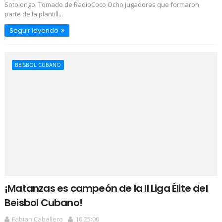
Sotolongo Tomado de RadioCoco Ocho jugadores que formaron
parte de la plantill...
Seguir leyendo
BEISBOL CUBANO
¡Matanzas es campeón de la II Liga Élite del
Beisbol Cubano!
Fabian Caballero
10:25:00