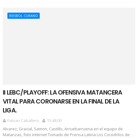
BEISBOL CUBANO
II LEBC/PLAYOFF: LA OFENSIVA MATANCERA
VITAL PARA CORONARSE EN LA FINAL DE LA
LIGA.
Fabian Caballero
15:48:00
Alvarez, Gracial, Samon, Castillo, Arruebarruena en el equipo de
Matanzas, foto internet Tomado de Prensa Latina Los Cocodrilos de