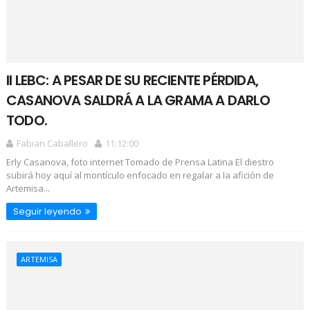
II LEBC: A PESAR DE SU RECIENTE PÉRDIDA,
CASANOVA SALDRÁ A LA GRAMA A DARLO
TODO.
Fabian Caballero
11:12:00
Erly Casanova, foto internet Tomado de Prensa Latina El diestro
subirá hoy aquí al montículo enfocado en regalar a la afición de
Artemisa...
Seguir leyendo
ARTEMISA