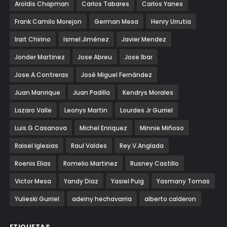
Aroldis Chapman
Carlos Tabares
Carlos Yanes
Frank Camilo Morejon
German Mesa
Henry Urrutia
Irait Chirino
Ismel Jiménez
Javier Mendez
Jonder Martinez
Jose Abreu
Jose Ibar
Jose.A.Contreras
José Miguel Fernández
Juan Manrique
Juan Padilla
Kendrys Morales
Lazaro Valle
Leonys Martin
Lourdes Jr Gurriel
Luis.G.Casanova
Michel Enriquez
Minnie Miñoso
Raisel Iglesias
Raul Valdes
Rey.V.Anglada
Roenis Elias
Romelio Martinez
Rusney Castillo
Victor Mesa
Yandy Diaz
Yasiel Puig
Yasmany Tomas
Yulieski Gurriel
adeiny hechavarria
alberto calderon
ETIQUETAS