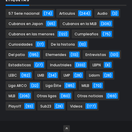
57 Serie nacional
(74)
Articulos
(244)
Audio
(3)
Cubanos en Japon
(65)
Cubanos en la MLB
(306)
Cubanos en las menores
(122)
Cumpleaños
(75)
Curiosidades
(17)
De la historia
(10)
Del patio
(195)
Efemerides
(113)
Entrevistas
(101)
Estadisticas
(27)
Industriales
(333)
LBPN
(8)
LEBC
(162)
LMB
(34)
LMP
(28)
Lidom
(28)
Liga ARCO
(32)
Liga Élite
(185)
MILB
(70)
MLB
(206)
Otras ligas
(160)
Otras noticias
(169)
Playoff
(93)
Sub23
(28)
Videos
(177)