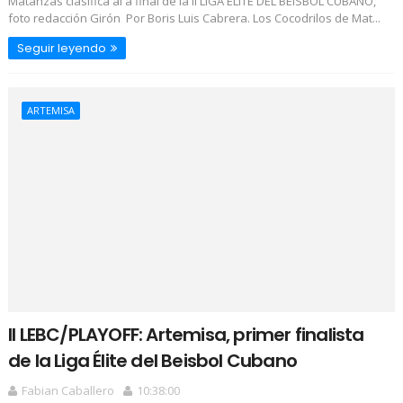
Matanzas clasifica al a final de la II LIGA ELITE DEL BÉISBOL CUBANO,
foto redacción Girón Por Boris Luis Cabrera. Los Cocodrilos de Mat...
Seguir leyendo
ARTEMISA
II LEBC/PLAYOFF: Artemisa, primer finalista
de la Liga Élite del Beisbol Cubano
Fabian Caballero
10:38:00